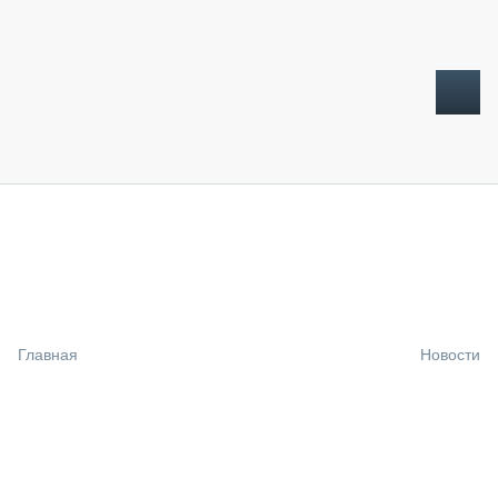
ТОПЛИВНЫЙ КРИЗИС
НОВОСТИ
CTT EXPO 2026
CTT EXPO 2025
КАК ПРОДЛИТЬ ЖИЗНЬ СПЕЦТЕХНИКЕ?
Главная
Новости
АНАЛИТИКА
ОБЗОР РЫНКА
ТЕХНИКА КРУПНЫМ ПЛАНОМ
ИСПЫТАТЕЛИ
ТЕХНОЛОГИИ
ДОРОЖНАЯ ИНДУСТРИЯ