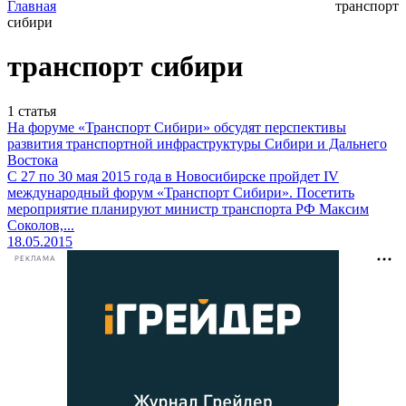
Главная
транспорт
сибири
транспорт сибири
1
статья
На форуме «Транспорт Сибири» обсудят перспективы
развития транспортной инфраструктуры Сибири и Дальнего
Востока
С 27 по 30 мая 2015 года в Новосибирске пройдет IV
международный форум «Транспорт Сибири». Посетить
мероприятие планируют министр транспорта РФ Максим
Соколов,...
18.05.2015
РЕКЛАМА