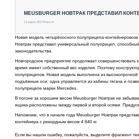
СПЕЦТЕХНИКА И ТРАНСПОРТ
ГРУЗОПЕРЕВОЗКИ
MEUSBURGER НОВТРАК ПРЕДСТАВИЛ КОНТЕЙ
ФИНАНСЫ, ЛИЗИНГ, СТРАХОВАНИЕ
13 марта 2017
Новости
ТЕХНИКА КРУПНЫМ ПЛАНОМ
ИСПЫТАТЕЛИ
Новая модель четырёхосного полуприцепа-контейнеровоза 
ТЕХНОЛОГИИ
Новтрак представил универсальный полуприцеп, способный
ДОРОЖНАЯ ИНДУСТРИЯ
законодательства.
СЕРВИСМЕНЫ
Новгородское предприятие продолжает совершенствовать к
время имеет собственный вес изделия. Поэтому конструкт
полуприцепов. Новая модель выполнена из высокопрочной шв
подъёмные оси: одна управляется из кабины тягача и позво
полуприцепе марки Mercedes.
В погоне за хорошим весом Meusburger Новтрак не забывае
ящика расположены между первой и второй осями. Предус
Напомним, что в начале года Meusburger Новтрак предста
контейнера с рекордным весом 4 840 кг.
Если вы нашли ошибку, пожалуйста, выделите фрагмент те