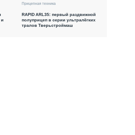
Прицепная техника
я
RAPID ARL35: первый раздвижной
 и
полуприцеп в серии ультралёгких
тралов Тверьстроймаш