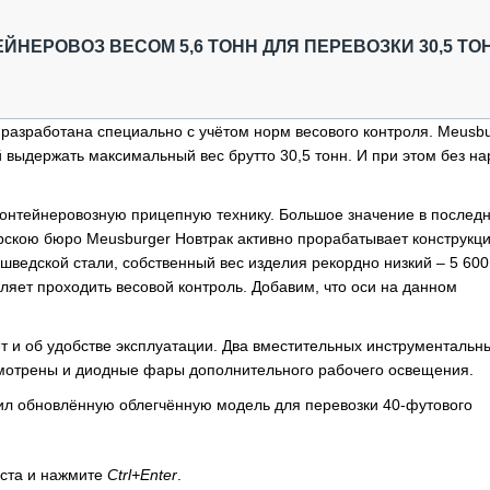
ОБЗОР ПРОШЕДШИХ МЕРОПРИЯТИЙ
КОММУ
БЛИЖАЙШИЕ МЕРОПРИЯТИЯ
ПАССА
НЕРОВОЗ ВЕСОМ 5,6 ТОНН ДЛЯ ПЕРЕВОЗКИ 30,5 ТО
СЕЛЬХ
ТЕХНИ
КАРЬЕ
разработана специально с учётом норм весового контроля. Meusbu
 выдержать максимальный вес брутто 30,5 тонн. И при этом без н
ЛОГИС
АВТОМ
онтейнеровозную прицепную технику. Большое значение в послед
КОМПЛ
орскою бюро Meusburger Новтрак активно прорабатывает конструкц
едской стали, собственный вес изделия рекордно низкий – 5 600 
ляет проходить весовой контроль. Добавим, что оси на данном
т и об удобстве эксплуатации. Два вместительных инструментальн
мотрены и диодные фары дополнительного рабочего освещения.
вил обновлённую облегчённую модель для перевозки 40-футового
кста и нажмите
Ctrl+Enter
.