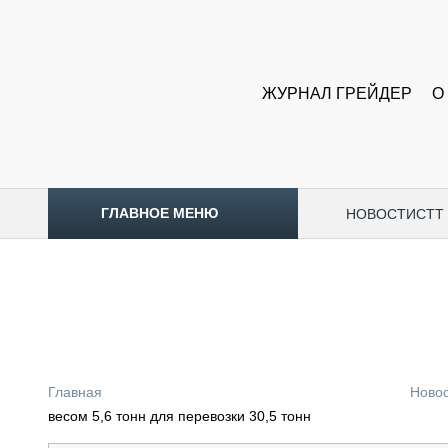
ЖУРНАЛ ГРЕЙДЕР
О
ГЛАВНОЕ МЕНЮ
НОВОСТИ
CTT
ТОПЛИВНЫЙ КРИЗИС
НОВОСТИ
CTT EXPO 2026
CTT EXPO 2025
КАК ПРОДЛИТЬ ЖИЗНЬ СПЕЦТЕХНИКЕ?
Главная
Ново
АНАЛИТИКА
весом 5,6 тонн для перевозки 30,5 тонн
ОБЗОР РЫНКА