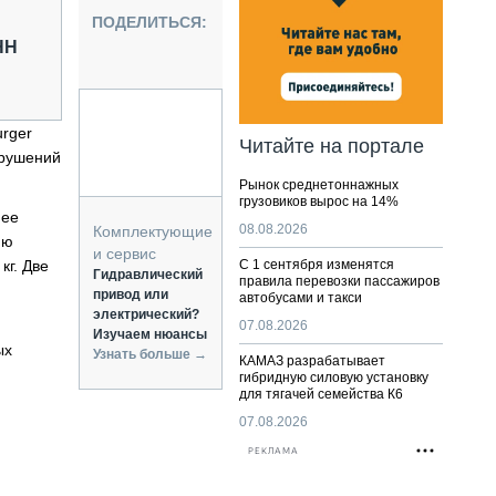
НАЛЬНАЯ ТЕХНИКА
ПОДЕЛИТЬСЯ:
ЖИРСКИЙ ТРАНСПОРТ
НН
ОЗТЕХНИКА
КА СПЕЦИАЛЬНОГО НАЗНАЧЕНИЯ
РНАЯ ТЕХНИКА
rger
Читайте на портале
арушений
ТИКА И СКЛАД
Рынок среднетоннажных
АТИЗАЦИЯ И ТЕХНОЛОГИИ
грузовиков вырос на 14%
нее
ЕКТУЮЩИЕ И СЕРВИС
08.08.2026
Комплектующие
ию
и сервис
кг. Две
С 1 сентября изменятся
Гидравлический
правила перевозки пассажиров
привод или
автобусами и такси
электрический?
07.08.2026
Изучаем нюансы
ых
Узнать больше →
КАМАЗ разрабатывает
гибридную силовую установку
для тягачей семейства К6
07.08.2026
РЕКЛАМА