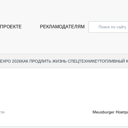
 ПРОЕКТЕ
РЕКЛАМОДАТЕЛЯМ
 EXPO 2026
КАК ПРОДЛИТЬ ЖИЗНЬ СПЕЦТЕХНИКЕ?
ТОПЛИВНЫЙ 
СПЕЦПРОЕКТЫ
СТАТЬ
EXPO CTT 2024
ДОРОЖ
EXPO CTT 2023
ГРУЗО
EXPO CTT 2022
КОММЕ
сти
Meusburger Новтр
КОМТРАНС 2021
ПОДЪЁ
МЕРОПРИЯТИЯ
ПРИЦЕ