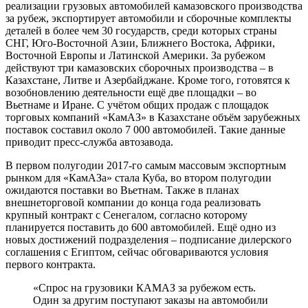
реализации грузовых автомобилей камазовского производства
за рубеж, экспортирует автомобили и сборочные комплекты
деталей в более чем 30 государств, среди которых страны
СНГ, Юго-Восточной Азии, Ближнего Востока, Африки,
Восточной Европы и Латинской Америки. За рубежом
действуют три камазовских сборочных производства – в
Казахстане, Литве и Азербайджане. Кроме того, готовятся к
возобновлению деятельности ещё две площадки – во
Вьетнаме и Иране. С учётом общих продаж с площадок
торговых компаний «КамАЗ» в Казахстане объём зарубежных
поставок составил около 7 000 автомобилей. Такие данные
приводит пресс-служба автозавода.
В первом полугодии 2017-го самым массовым экспортным
рынком для «КамАЗа» стала Куба, во втором полугодии
ожидаются поставки во Вьетнам. Также в планах
внешнеторговой компании до конца года реализовать
крупный контракт с Сенегалом, согласно которому
планируется поставить до 600 автомобилей. Ещё одно из
новых достижений подразделения – подписание дилерского
соглашения с Египтом, сейчас обговариваются условия
первого контракта.
«Спрос на грузовики КАМАЗ за рубежом есть.
Один за другим поступают заказы на автомобили