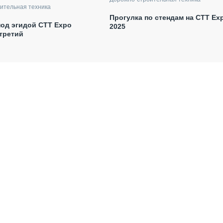
ительная техника
Прогулка по стендам на СТТ Ex
од эгидой СТТ Expo
2025
 третий