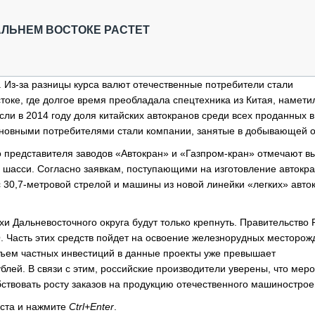
ОБЗОР ПРОШЕДШИХ МЕРОПРИЯТИЙ
КОММУ
БЛИЖАЙШИЕ МЕРОПРИЯТИЯ
ПАССА
АЛЬНЕМ ВОСТОКЕ РАСТЕТ
СЕЛЬХ
ТЕХНИ
КАРЬЕ
. Из-за разницы курса валют отечественные потребители стали
токе, где долгое время преобладала спецтехника из Китая, намети
ЛОГИС
сли в 2014 году доля китайских автокранов среди всех проданных в
АВТОМ
Основными потребителями стали компании, занятые в добывающей о
КОМПЛ
представителя заводов «Автокран» и «Газпром-кран» отмечают в
 шасси. Согласно заявкам, поступающими на изготовление автокр
 30,7-метровой стрелой и машины из новой линейки «легких» авто
и Дальневосточного округа будут только крепнуть. Правительство 
. Часть этих средств пойдет на освоение железнорудных месторож
объем частных инвестиций в данные проекты уже превышает
ублей. В связи с этим, российские производители уверены, что мер
ствовать росту заказов на продукцию отечественного машинострое
кста и нажмите
Ctrl+Enter
.