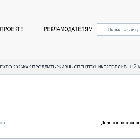
 ПРОЕКТЕ
РЕКЛАМОДАТЕЛЯМ
 EXPO 2026
КАК ПРОДЛИТЬ ЖИЗНЬ СПЕЦТЕХНИКЕ?
ТОПЛИВНЫЙ 
СПЕЦПРОЕКТЫ
СТАТЬ
EXPO CTT 2024
ДОРОЖ
EXPO CTT 2023
ГРУЗО
EXPO CTT 2022
КОММЕ
сти
Доля отечественн
КОМТРАНС 2021
ПОДЪЁ
МЕРОПРИЯТИЯ
ПРИЦЕ