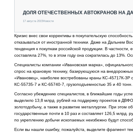
СПЕЦТЕХНИКА И ТРАНСПОРТ
ГРУЗОПЕРЕВОЗКИ
ДОЛЯ ОТЕЧЕСТВЕННЫХ АВТОКРАНОВ НА Д
ФИНАНСЫ, ЛИЗИНГ, СТРАХОВАНИЕ
17 августа 2015
Новости
ТЕХНИКА КРУПНЫМ ПЛАНОМ
ИСПЫТАТЕЛИ
Кризис внес свои коррективы в покупательскую способность
ТЕХНОЛОГИИ
отказываться от иностранной техники. Даже на Дальнем Вос
ДОРОЖНАЯ ИНДУСТРИЯ
тенденция к покупкам российской продукции. В частности, е
СЕРВИСМЕНЫ
составляла 27%, то в этом году она сократилась до 13%. 
Специалисты компании «Ивановская марка», официального 
спрос на крановую технику, базирующуюся на внедорожных
«Ивановец», наиболее востребованы краны КС-45717К-3Р с
КС-55735-7 и КС-65740-7, грузоподъемностью 35 и 40 тонн.
Согласно убеждению специалистов, в ближайшие годы успех
выделило 13,8 млрд. рублей на поддержку проектов в ДВФО
золотодобычу, а также в развитие металлургии. При этом 
государственные почти в 10 раз и составляет 126,5 млрд. р
по укреплению добычи ископаемых неизбежно будут способ
Если вы нашли ошибку, пожалуйста, выделите фрагмент те