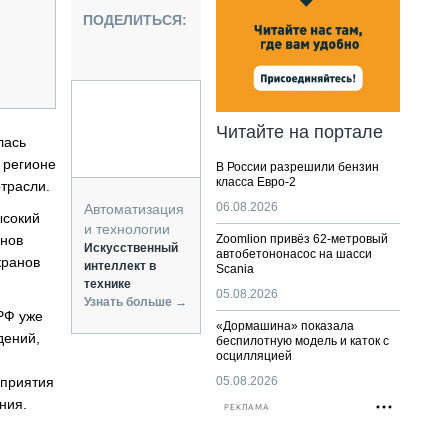
НАЛЬНАЯ ТЕХНИКА
ПОДЕЛИТЬСЯ:
ЖИРСКИЙ ТРАНСПОРТ
ОЗТЕХНИКА
КА СПЕЦИАЛЬНОГО НАЗНАЧЕНИЯ
РНАЯ ТЕХНИКА
Читайте на портале
лась
ТИКА И СКЛАД
 регионе
В России разрешили бензин
АТИЗАЦИЯ И ТЕХНОЛОГИИ
класса Евро-2
трасли.
ЕКТУЮЩИЕ И СЕРВИС
06.08.2026
Автоматизация
ысокий
и технологии
анов
Zoomlion привёз 62-метровый
Искусственный
автобетононасос на шасси
кранов
интеллект в
Scania
технике
05.08.2026
Узнать больше →
РФ уже
«Дормашина» показала
дений,
беспилотную модель и каток с
осцилляцией
оприятия
05.08.2026
ния.
РЕКЛАМА