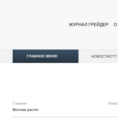
ЖУРНАЛ ГРЕЙДЕР
О
ГЛАВНОЕ МЕНЮ
НОВОСТИ
CTT
ТОПЛИВНЫЙ КРИЗИС
НОВОСТИ
CTT EXPO 2026
CTT EXPO 2025
КАК ПРОДЛИТЬ ЖИЗНЬ СПЕЦТЕХНИКЕ?
Главная
Ново
АНАЛИТИКА
Востоке растет
ОБЗОР РЫНКА