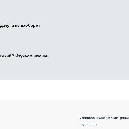
дачу, а не наоборот
ческий? Изучаем нюансы
Zoomlion привёз 62-метровы
05.08.2026