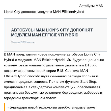
СЕРВИСМЕНЫ
Автобусы MAN
Lion’s City дополнят модулем MAN EfficientHybrid
СПЕЦПРОЕКТЫ
МЕРОПРИЯТИЯ
СТАТЬИ ПО КАТЕГОРИЯМ ТЕХНИКИ
АВТОБУСЫ MAN LION’S CITY ДОПОЛНЯТ
О ПРОЕКТЕ
МОДУЛЕМ MAN EFFICIENTHYBRID
15 июля 2019
Новости
В MAN представили новое поколение автобусов Lion’s City
Hybrid с модулем MAN EfficientHybrid. Им будут опционально
комплектовать машины с дизельным двигателем D15 и с
газовым агрегатом новой серии E18. Система MAN
EfficientHybrid способствует снижению расхода топлива и
эмиссии вредных веществ. При этом функция Start-Stop,
предлагаемая в стандартной комплектации, обеспечивает
практически бесшумные остановки без вредных выбросов в
городском транспортном потоке.
«Благодаря новой технологии автобус впервые может