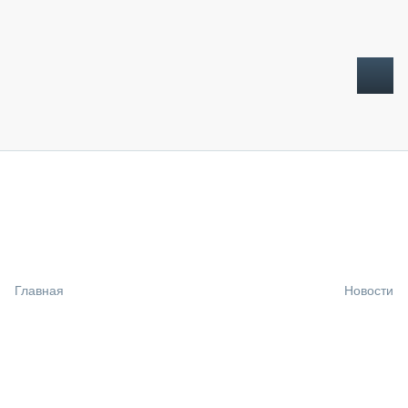
ТОПЛИВНЫЙ КРИЗИС
НОВОСТИ
CTT EXPO 2026
CTT EXPO 2025
КАК ПРОДЛИТЬ ЖИЗНЬ СПЕЦТЕХНИКЕ?
Главная
Новости
АНАЛИТИКА
ОБЗОР РЫНКА
ТЕХНИКА КРУПНЫМ ПЛАНОМ
ИСПЫТАТЕЛИ
ТЕХНОЛОГИИ
ДОРОЖНАЯ ИНДУСТРИЯ