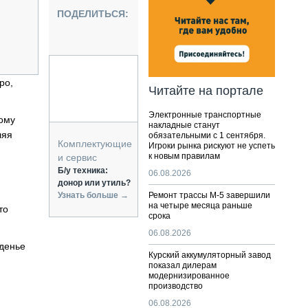
НАЛЬНАЯ ТЕХНИКА
ПОДЕЛИТЬСЯ:
ЖИРСКИЙ ТРАНСПОРТ
ОЗТЕХНИКА
КА СПЕЦИАЛЬНОГО НАЗНАЧЕНИЯ
РНАЯ ТЕХНИКА
po,
Читайте на портале
ТИКА И СКЛАД
Электронные транспортные
АТИЗАЦИЯ И ТЕХНОЛОГИИ
кому
накладные станут
ляя
обязательными с 1 сентября.
ЕКТУЮЩИЕ И СЕРВИС
Комплектующие
Игроки рынка рискуют не успеть
к новым правилам
и сервис
Б/у техника:
06.08.2026
донор или утиль?
Узнать больше →
Ремонт трассы М-5 завершили
на четыре месяца раньше
то
срока
06.08.2026
иденье
Курский аккумуляторный завод
показал дилерам
модернизированное
производство
06.08.2026