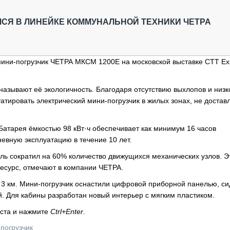
ОБЗОР ПРОШЕДШИХ МЕРОПРИЯТИЙ
КОММУ
БЛИЖАЙШИЕ МЕРОПРИЯТИЯ
ПАССА
ЛСЯ В ЛИНЕЙКЕ КОММУНАЛЬНОЙ ТЕХНИКИ ЧЕТРА
СЕЛЬХ
ТЕХНИ
КАРЬЕ
мини-погрузчик ЧЕТРА МКСМ 1200Е на московской выставке СТТ Ex
ЛОГИС
АВТОМ
азывают её экологичность. Благодаря отсутствию выхлопов и низ
тировать электрический мини-погрузчик в жилых зонах, не достав
КОМПЛ
Батарея ёмкостью 98 кВт·ч обеспечивает как минимум 16 часов
евную эксплуатацию в течение 10 лет.
ь сократил на 60% количество движущихся механических узлов. Э
есурс, отмечают в компании ЧЕТРА.
3 км. Мини-погрузчик оснастили цифровой приборной панелью, с
. Для кабины разработан новый интерьер с мягким пластиком.
кста и нажмите
Ctrl+Enter
.
 погрузчик