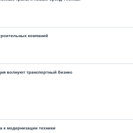
троительных компаний
одня волнуют транспортный бизнес
та к модернизации техники