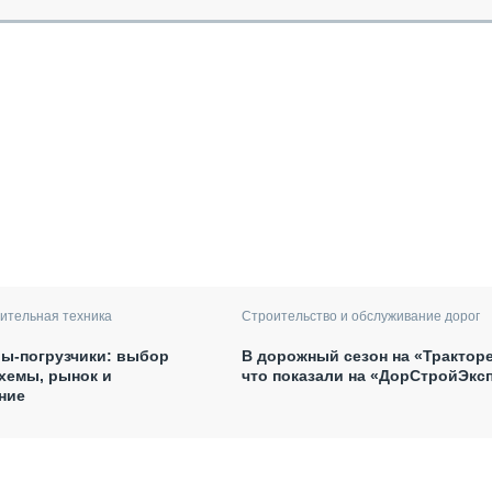
ительная техника
Строительство и обслуживание дорог
ы-погрузчики: выбор
В дорожный сезон на «Тракторе
хемы, рынок и
что показали на «ДорСтройЭкс
ние