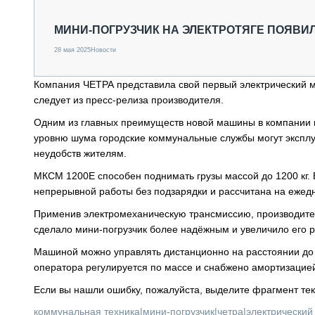
СПЕЦТЕХНИКА И ТРАНСПОРТ
ГРУЗОПЕРЕВОЗКИ
МИНИ-ПОГРУЗЧИК НА ЭЛЕКТРОТЯГЕ ПОЯВИ
ФИНАНСЫ, ЛИЗИНГ, СТРАХОВАНИЕ
28 мая 2025
Новости
ТЕХНИКА КРУПНЫМ ПЛАНОМ
ИСПЫТАТЕЛИ
Компания ЧЕТРА представила свой первый электрический 
ТЕХНОЛОГИИ
следует из пресс-релиза производителя.
ДОРОЖНАЯ ИНДУСТРИЯ
СЕРВИСМЕНЫ
Одним из главных преимуществ новой машины в компании н
уровню шума городские коммунальные службы могут эксплуа
неудобств жителям.
МКСМ 1200Е способен поднимать грузы массой до 1200 кг. 
непрерывной работы без подзарядки и рассчитана на ежедн
Применив электромеханическую трансмиссию, производител
сделало мини-погрузчик более надёжным и увеличило его р
Машиной можно управлять дистанционно на расстоянии до 
оператора регулируется по массе и снабжено амортизацией
Если вы нашли ошибку, пожалуйста, выделите фрагмент те
коммунальная техника
|
мини-погрузчик
|
четра
|
электрический