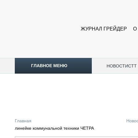
ЖУРНАЛ ГРЕЙДЕР
О
ГЛАВНОЕ МЕНЮ
НОВОСТИ
CTT
ТОПЛИВНЫЙ КРИЗИС
НОВОСТИ
CTT EXPO 2026
CTT EXPO 2025
КАК ПРОДЛИТЬ ЖИЗНЬ СПЕЦТЕХНИКЕ?
Главная
Ново
АНАЛИТИКА
линейке коммунальной техники ЧЕТРА
ОБЗОР РЫНКА