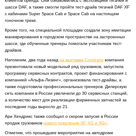
клиентов бренда. Они ознакомились с экспозицией тягачей и
шасси DAF, а также смогли пройти тест-драйв тягачей DAF XF
с кабинами Super Space Cab и Space Сab на настоящем
гоночном треке.
Кроме того, на специальной площадке создали зону имитации
маневрирования в городском пространстве на застроенных
шасси, где обученные тренеры помогали участникам тест-
драйвов.
Напомним, два года назад
на выставке Сomtrans
компания
презентовала новый модельный ряд грузовиков, запустила
программу сервисных контрактов, проект финансирования с
компанией «Альфа-Лизинг», организовала тест-драйвы, а
также подготовила профессиональных тренеров. Дилерскую
сеть компании в России увеличили до 30 сервисных станций,
а количество мест для реализации фирменных запчастей за
последние годы выросло до 21.
Ари Хендрикс также сообщил о скором запуске в России
продаж грузовиков
нового поколения XF, XG и XG+
.
Отметим, что прошедшее мероприятие на автодроме