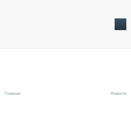
ТОПЛИВНЫЙ КРИЗИС
НОВОСТИ
CTT EXPO 2026
CTT EXPO 2025
КАК ПРОДЛИТЬ ЖИЗНЬ СПЕЦТЕХНИКЕ?
Главная
Новости
АНАЛИТИКА
ОБЗОР РЫНКА
ТЕХНИКА КРУПНЫМ ПЛАНОМ
ИСПЫТАТЕЛИ
ТЕХНОЛОГИИ
ДОРОЖНАЯ ИНДУСТРИЯ