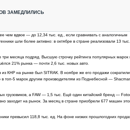
ОБЗОР ПРОШЕДШИХ МЕРОПРИЯТИЙ
КОММУ
БЛИЖАЙШИЕ МЕРОПРИЯТИЯ
ПАССА
КОВ ЗАМЕДЛИЛИСЬ
СЕЛЬХ
ТЕХНИ
КАРЬЕ
е чем вдвое — до 12,34 тыс. ед., если сравнивать с аналогичным
хники шли более активно: в октябре в стране реализовали 13 тыс
ЛОГИС
АВТОМ
е три месяца подряд. Высшую строчку рейтинга популярных марок 
КОМПЛ
ёлся 21% рынка — почти 2,6 тыс. новых авто.
з КНР на рынке был SITRAK. В ноябре же его продажи сократилис
то в топ-5 марок другим производителям из Поднебесной — Shacma
ых грузовиков, а FAW — 1,5 тыс. Ещё один китайский бренд — Foto
вно заходит на рынок. За месяц в стране приобрели 677 машин это
хники превысил 118,8 тыс. ед. На фоне низких прошлогодних прода