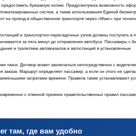
ен предоставить бумажную копию. Предусмотрена возможность оф
втоматизированных систем, а также использования Единой биомет
от на проезд в общественном транспорте через «Макс» при технич
тостанций и транспортно-пересадочных узлов должны поступать в 
анчивается за пять минут до отправления автобуса. Пассажиры с б
дания и туалетами автовокзалов и автостанций в установленные
ми такси. Договор может заключаться непосредственно с водителе
 заказа. Маршрут определяет пассажир, а если он этого не сдела
наименьшими затратами времени. Правила также устанавливают ус
дновременно с отменой прежних правительственных правил пассаж
er там, где вам удобно