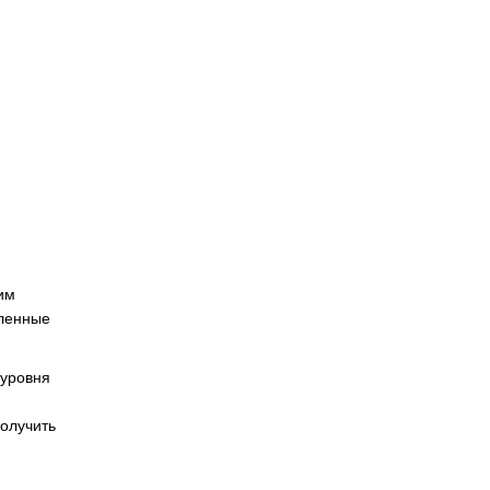
им
вленные
 уровня
получить