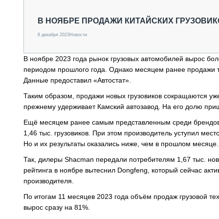
СПЕЦТЕХНИКА И ТРАНСПОРТ
ГРУЗОПЕРЕВОЗКИ
В НОЯБРЕ ПРОДАЖИ КИТАЙСКИХ ГРУЗОВИ
ФИНАНСЫ, ЛИЗИНГ, СТРАХОВАНИЕ
8 декабря 2023
Новости
ТЕХНИКА КРУПНЫМ ПЛАНОМ
ИСПЫТАТЕЛИ
В ноябре 2023 года рынок грузовых автомобилей вырос боле
ТЕХНОЛОГИИ
периодом прошлого года. Однако месяцем ранее продажи те
ДОРОЖНАЯ ИНДУСТРИЯ
Данные предоставил «Автостат».
СЕРВИСМЕНЫ
Таким образом, продажи новых грузовиков сокращаются уж
прежнему удерживает Камский автозавод. На его долю приш
Ещё месяцем ранее самым представленным среди брендов и
1,46 тыс. грузовиков. При этом производитель уступил мес
Но и их результаты оказались ниже, чем в прошлом месяце.
Так, дилеры Shacman передали потребителям 1,67 тыс. нов
рейтинга в ноябре вытеснил Dongfeng, который сейчас акти
производителя.
По итогам 11 месяцев 2023 года объём продаж грузовой те
вырос сразу на 81%.