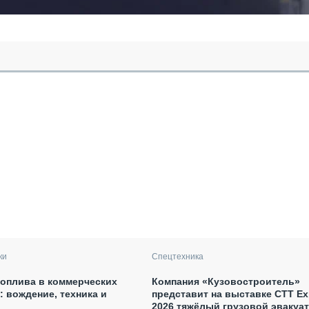
ки
Спецтехника
оплива в коммерческих
Компания «Кузовостроитель»
: вождение, техника и
представит на выставке CTT E
2026 тяжёлый грузовой эвакуа