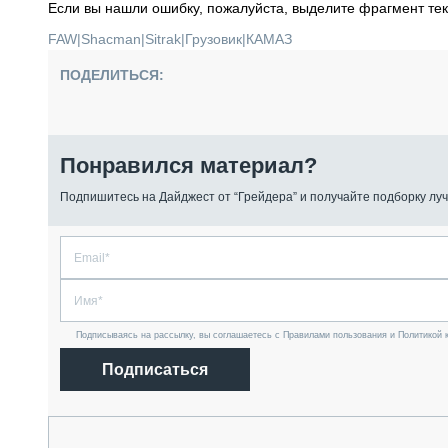
Если вы нашли ошибку, пожалуйста, выделите фрагмент те
FAW
|
Shacman
|
Sitrak
|
Грузовик
|
КАМАЗ
ПОДЕЛИТЬСЯ:
Понравился материал?
Подпишитесь на Дайджест от “Грейдера” и получайте подборку луч
Подписываясь на рассылку, вы соглашаетесь с Правилами пользования и Политикой 
Подписаться