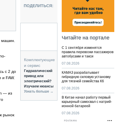
НАЛЬНАЯ ТЕХНИКА
ПОДЕЛИТЬСЯ:
ЖИРСКИЙ ТРАНСПОРТ
ОЗТЕХНИКА
КА СПЕЦИАЛЬНОГО НАЗНАЧЕНИЯ
РНАЯ ТЕХНИКА
Читайте на портале
. машин.
ТИКА И СКЛАД
С 1 сентября изменятся
АТИЗАЦИЯ И ТЕХНОЛОГИИ
правила перевозки пассажиров
по-
автобусами и такси
ЕКТУЮЩИЕ И СЕРВИС
Комплектующие
07.08.2026
и сервис
Гидравлический
ь с 2 до
КАМАЗ разрабатывает
привод или
гибридную силовую установку
n и FAW.
электрический?
для тягачей семейства К6
Изучаем нюансы
07.08.2026
Узнать больше →
n — из
В Китае начал работу первый
го
карьерный самосвал с натрий-
ионной батареей
07.08.2026
ж рынок
РЕКЛАМА