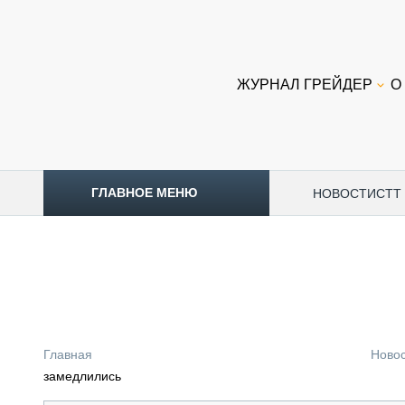
ЖУРНАЛ ГРЕЙДЕР
О
ГЛАВНОЕ МЕНЮ
НОВОСТИ
CTT
ТОПЛИВНЫЙ КРИЗИС
НОВОСТИ
CTT EXPO 2026
CTT EXPO 2025
КАК ПРОДЛИТЬ ЖИЗНЬ СПЕЦТЕХНИКЕ?
Главная
Ново
АНАЛИТИКА
замедлились
ОБЗОР РЫНКА