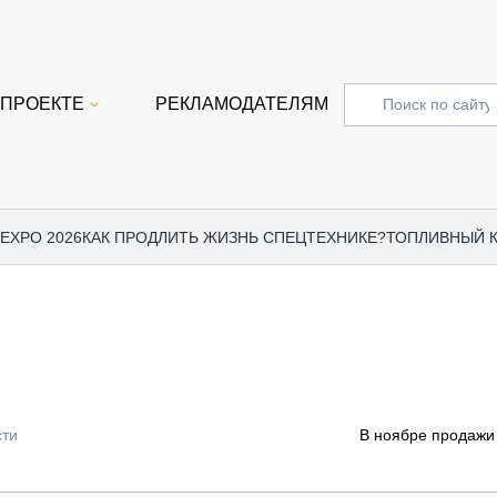
 ПРОЕКТЕ
РЕКЛАМОДАТЕЛЯМ
 EXPO 2026
КАК ПРОДЛИТЬ ЖИЗНЬ СПЕЦТЕХНИКЕ?
ТОПЛИВНЫЙ 
СПЕЦПРОЕКТЫ
СТАТЬ
EXPO CTT 2024
ДОРОЖ
EXPO CTT 2023
ГРУЗО
EXPO CTT 2022
КОММЕ
сти
В ноябре продажи 
КОМТРАНС 2021
ПОДЪЁ
МЕРОПРИЯТИЯ
ПРИЦЕ