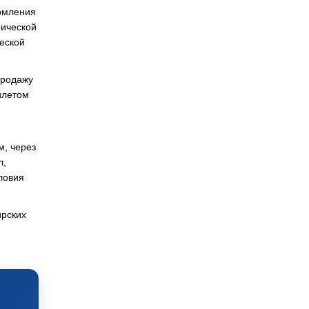
ормления
рической
еской
продажу
илетом
м, через
л,
ловия
ирских