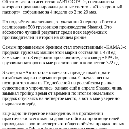
Об этом заявило агентство «АВТОСТАТ», специалисты
которого проанализировали данные системы «Электронный
паспорт», собранные за 4 недели со 2 по 29 мая.
По подсчётам аналитиков, за указанный период в России
реализовали 508 грузовиков производства Shaanxi. Это
абсолютно лучший результат среди всех зарубежных
производителей и второй на общем рынке.
Самым продаваемым брендом стал отечественный «КАМАЗ»:
продажи грузовых машин этой марки составили 1 478 ед.
Замыкает топ-3 ещё один «россиянин», автозавод «УРАЛ»,
грузовики которого в мае реализовали в количестве 322 ед.
Эксперты «Автостата» отмечают: прежде такой прыти
китайская марка не демонстрировала. С начала весны
позиции техники из Поднебесной на российском рынке
существенно упрочились, однако ещё в апреле Shaanxi лишь
замыкал тройку, время от времени по итогам недельных
продаж опускаясь на четвёртое место, а вот в мае уверенно
вырвался вперёд.
Ещё одно интересное наблюдение. На протяжении
практически всего мая на долю китайских производителей
приходилась ровно четверть от общего объёма продаж новых
грузовиков в РФ, а в финальную неделю месяца этот