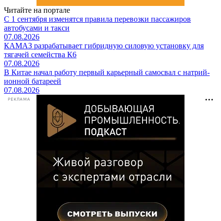
Читайте на портале
С 1 сентября изменятся правила перевозки пассажиров
автобусами и такси
07.08.2026
КАМАЗ разрабатывает гибридную силовую установку для
тягачей семейства К6
07.08.2026
В Китае начал работу первый карьерный самосвал с натрий-
ионной батареей
07.08.2026
РЕКЛАМА