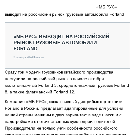
СЕРВИСМЕНЫ
«МБ РУС»
выводит на российский рынок грузовые автомобили Forland
СПЕЦПРОЕКТЫ
МЕРОПРИЯТИЯ
СТАТЬИ ПО КАТЕГОРИЯМ ТЕХНИКИ
«МБ РУС» ВЫВОДИТ НА РОССИЙСКИЙ
О ПРОЕКТЕ
РЫНОК ГРУЗОВЫЕ АВТОМОБИЛИ
FORLAND
3 октября 2024
Новости
Сразу три модели грузовиков китайского производства
поступили на российский рынок в начале октября:
малотоннажный Forland 3, среднетоннажный грузовик Forland
8, а также флагманский Forland 12.
Компания «МБ РУС», эксклюзивный дистрибьютор техники
Forland в России, предлагает адаптированные для условий
нашей страны машины в двух вариантах: в виде шасси и с
надстройками от отечественных кузовопроизводителей.
Производители не только учли особенности российского
климата и улучшили термоизоляцию кабины, но и оснастили