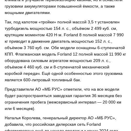
грузовики аккумуляторами повышенной ёмкости, а также
мощными двигателями.
Так, под капотом «тройки» полной массой 3,5 т установлен
турбодизель мощностью 154 л. с., объёмом 2 499 куб. см,
крутящим моментом 420 Н·м. Forland 8 полной массой 7 990
кг приводит в движение двигатель мощностью 152 л. с.,
объёмом 3 760 куб. см. Обе модели оснащены 6-ступенчатой
КПП. Флагманская модель Forland 12 полной массой 11 990 кг
оборудована силовым агрегатом мощностью 209 л. с.,
объёмом 4 460 куб. см и 8-ступенчатой механической
коробкой передач. Ещё одной особенностью этого грузовика
является 600-литровый топливный бак.
Представители АО «МБ РУС» отметили, что на все модели
будет распространяться заводская гарантия 36 месяцев без
ограничения пробега (межсервисный интервал — 20 000 км
или 6 месяцев).
Наталья Королева, генеральный директор АО «МБ РУС»,
добавила, что российская дилерская сеть Forland
сформирована ещё до начала продаж и к концу 2024 года