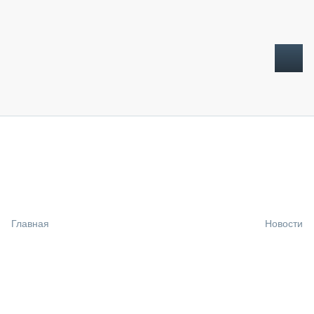
ТОПЛИВНЫЙ КРИЗИС
НОВОСТИ
CTT EXPO 2026
CTT EXPO 2025
КАК ПРОДЛИТЬ ЖИЗНЬ СПЕЦТЕХНИКЕ?
Главная
Новости
АНАЛИТИКА
ОБЗОР РЫНКА
ТЕХНИКА КРУПНЫМ ПЛАНОМ
ИСПЫТАТЕЛИ
ТЕХНОЛОГИИ
ДОРОЖНАЯ ИНДУСТРИЯ