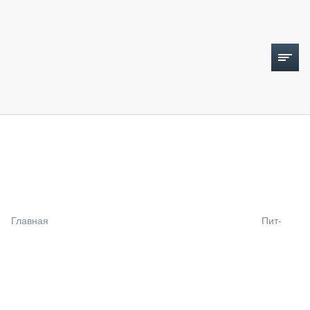
ТОПЛИВНЫЙ КРИЗИС
НОВОСТИ
CTT EXPO 2026
CTT EXPO 2025
КАК ПРОДЛИТЬ ЖИЗНЬ СПЕЦТЕХНИКЕ?
Главная
Пит-
АНАЛИТИКА
ОБЗОР РЫНКА
ТЕХНИКА КРУПНЫМ ПЛАНОМ
ИСПЫТАТЕЛИ
ТЕХНОЛОГИИ
ДОРОЖНАЯ ИНДУСТРИЯ