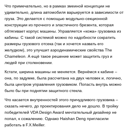
Что примечательно, но в рамках змеиной концепции не
удивительно, длина автомобиля варьируется в зависимости от
груза. Это делается с помощью модульно-секционной
конструкции из прочного и эластичного брезента, которая
обтягивает корпус машины. Управляется «кожа» грузовика из
кабины. С такой системой можно по надобности сократить
размеры грузового отсека (так и хочется назвать его
желудком), это улучшит аэродинамические свойства The
Chameleon. А ещё такое решение может защитить груз и
людей при столкновении.
Кстати, ширина машины не меняется. Вернёмся к кабине –
она, по задумке, была рассчитана на двух человек и, логично,
была центром управления грузовиком. Попасть внутрь можно
было бы при поднятии защитного стекла.
Что касается внутренностей этого причудливого грузовика –
сказать нечего, до проектирования дело не дошло. В тройку
победителей VDA Design Award мечтательный дизайнер не
попал, к сожалению. Однако Haishan Deng пригласили
работать в F.X.Meiller.