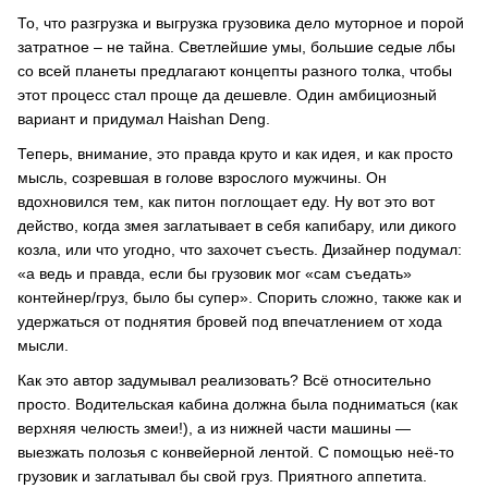
То, что разгрузка и выгрузка грузовика дело муторное и порой
затратное – не тайна. Светлейшие умы, большие седые лбы
со всей планеты предлагают концепты разного толка, чтобы
этот процесс стал проще да дешевле. Один амбициозный
вариант и придумал Haishan Deng.
Теперь, внимание, это правда круто и как идея, и как просто
мысль, созревшая в голове взрослого мужчины. Он
вдохновился тем, как питон поглощает еду. Ну вот это вот
действо, когда змея заглатывает в себя капибару, или дикого
козла, или что угодно, что захочет съесть. Дизайнер подумал:
«а ведь и правда, если бы грузовик мог «сам съедать»
контейнер/груз, было бы супер». Спорить сложно, также как и
удержаться от поднятия бровей под впечатлением от хода
мысли.
Как это автор задумывал реализовать? Всё относительно
просто. Водительская кабина должна была подниматься (как
верхняя челюсть змеи!), а из нижней части машины —
выезжать полозья с конвейерной лентой. С помощью неё-то
грузовик и заглатывал бы свой груз. Приятного аппетита.