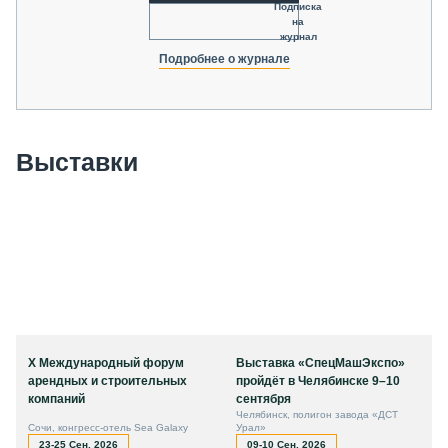
Подписка
на
журнал
Подробнее о журнале
Выставки
X Международный форум
Выставка «СпецМашЭкспо»
арендных и строительных
пройдёт в Челябинске 9–10
компаний
сентября
Челябинск, полигон завода «ДСТ
Сочи, конгресс-отель Sea Galaxy
Урал»
23-25 Сен, 2026
09-10 Сен, 2026