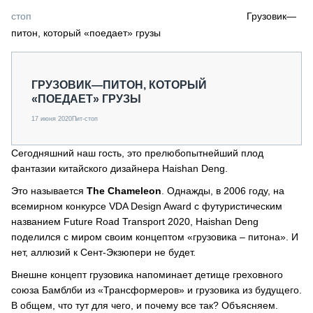
СЕРВИСМЕНЫ
стоп
Грузовик—
питон, который «поедает» грузы
СПЕЦПРОЕКТЫ
МЕРОПРИЯТИЯ
СТАТЬИ ПО КАТЕГОРИЯМ ТЕХНИКИ
ГРУЗОВИК—ПИТОН, КОТОРЫЙ
О ПРОЕКТЕ
«ПОЕДАЕТ» ГРУЗЫ
17 июня 2020
Пит-стоп
Сегодняшний наш гость, это прелюбопытнейший плод
фантазии китайского дизайнера Haishan Deng.
Это называется
The Chameleon
. Однажды, в 2006 году, на
всемирном конкурсе VDA Design Award c футуристическим
названием Future Road Transport 2020, Haishan Deng
поделился с миром своим концептом «грузовика – питона». И
нет, аллюзий к Сент-Экзюпери не будет.
Внешне концепт грузовика напоминает детище греховного
союза Бамблби из «Трансформеров» и грузовика из будущего.
В общем, что тут для чего, и почему все так? Объясняем.