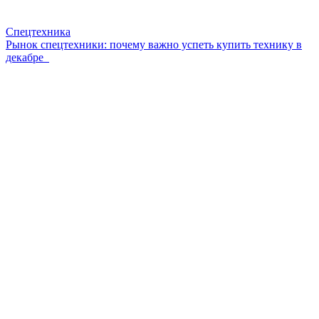
Спецтехника
Рынок спецтехники: почему важно успеть купить технику в
декабре