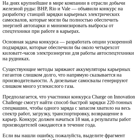
На днях крупнейшие в мире компании в отрасли добычи
железной руды: BHP, Rio и Vale — объявили конкурс на
разработку станций зарядки карьерных электрических
самосвалов, которые могли бы полностью обеспечить
энергией автопарки и минимизировать выбросы от
спецтехники при работе в карьерах.
Основная задача конкурса — разработать опции ускоренной
подзарядки, которые обеспечили бы около четырехсот
киловатт-часов электроэнергии для работы автоспецтехники
на рудниках.
Существующие методы заряжают аккумуляторы карьерных
гигантов слишком долго, что напрямую сказывается на
производительности. А дизельные самосвалы генерируют
слишком много углекислого газа.
Предполагается, что участники конкурса Charge on Innovation
Challenge смогут найти способ быстрой зарядки 220-тонных
спецмашин, чтобы одного заряда с запасом хватило на весь
спектр работ, загрузку, транспортировку, возвращение в
карьер. Конкурс должен начаться 18 мая, а результаты работ
производителей ожидаются в течение года.
Если вы нашли ошибку, пожалуйста, выделите фрагмент