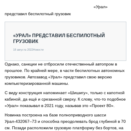
СЕРВИСМЕНЫ
«Урал»
представил беспилотный грузовик
СПЕЦПРОЕКТЫ
МЕРОПРИЯТИЯ
СТАТЬИ ПО КАТЕГОРИЯМ ТЕХНИКИ
«УРАЛ» ПРЕДСТАВИЛ БЕСПИЛОТНЫЙ
О ПРОЕКТЕ
ГРУЗОВИК
18 августа 2022
Новости
Однако, санкции не отбросили отечественный автопром в
прошлое. По крайней мере, в части беспилотных автономных
грузовиков. Автозавод «Урал» представил свою версию
компьютеризированной машины.
С виду конструкция напоминает «Шишигу», только с капотной
кабиной, да ещё и срезанной сверху. К слову, что-то подобное
«Урал» показывал в 2021 году, называв это «Проект 80».
Новинка построена на базе полноприводного шасси
Урал-432067–73 и способна преодолевать брод глубиной в 70
см. Позади расположили грузовую платформу без бортов, на