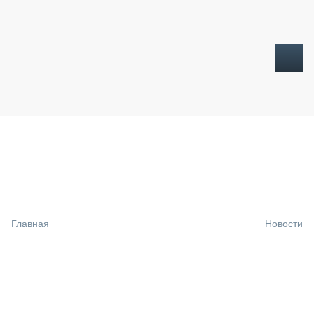
ТОПЛИВНЫЙ КРИЗИС
НОВОСТИ
CTT EXPO 2026
CTT EXPO 2025
КАК ПРОДЛИТЬ ЖИЗНЬ СПЕЦТЕХНИКЕ?
Главная
Новости
АНАЛИТИКА
ОБЗОР РЫНКА
ТЕХНИКА КРУПНЫМ ПЛАНОМ
ИСПЫТАТЕЛИ
ТЕХНОЛОГИИ
ДОРОЖНАЯ ИНДУСТРИЯ