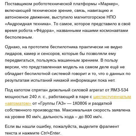
Поставщиком робототехнической платформы «Маркер»,
включающей техническое зрение, связь, навигацию и
автономное движение, выступило магнитогорское НПО
«Андроидная техника». То самое, которое представило в своё
время робота «Фёдора», названными нашими космонавтами
бесполезным.
Однако, на прототипе беспилотника практически не видно
лидаров, камер и сенсоров, которые бы позволяли ему
передвигаться, пользуясь машинным зрением. В пользу
версии, что представленная модель на самом деле ещё не
обладает беспилотной системой говорит и то, что о данных по
результатам испытаний никакой информации пока нет.
Под капотом спрятан дизельный силовой агрегат от ЯМЗ-534
мощностью 240 л. с., работающий в паре с
шестиступенчатым
«автоматом»
от «Группы ГАЗ» — 1К0806 и раздаткой
собственного производства. Максимальная скорость заявлена
на уровне 80 км/ч, дальность хода – до 800 км/ч.
Если вы нашли ошибку, пожалуйста, выделите фрагмент
текста и нажмите
Ctrl+Enter
.