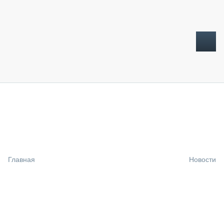
ТОПЛИВНЫЙ КРИЗИС
НОВОСТИ
CTT EXPO 2026
CTT EXPO 2025
КАК ПРОДЛИТЬ ЖИЗНЬ СПЕЦТЕХНИКЕ?
Главная
Новости
АНАЛИТИКА
ОБЗОР РЫНКА
ТЕХНИКА КРУПНЫМ ПЛАНОМ
ИСПЫТАТЕЛИ
ТЕХНОЛОГИИ
ДОРОЖНАЯ ИНДУСТРИЯ