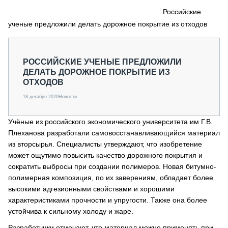
СЕРВИСМЕНЫ
Российские
ученые предложили делать дорожное покрытие из отходов
СПЕЦПРОЕКТЫ
МЕРОПРИЯТИЯ
СТАТЬИ ПО КАТЕГОРИЯМ ТЕХНИКИ
РОССИЙСКИЕ УЧЕНЫЕ ПРЕДЛОЖИЛИ
О ПРОЕКТЕ
ДЕЛАТЬ ДОРОЖНОЕ ПОКРЫТИЕ ИЗ
ОТХОДОВ
18 декабря 2020
Новости
Учёные из российского экономического университета им Г.В.
Плеханова разработали самовосстанавливающийся материал
из вторсырья. Специалисты утверждают, что изобретение
может ощутимо повысить качество дорожного покрытия и
сократить выбросы при создании полимеров. Новая битумно-
полимерная композиция, по их заверениям, обладает более
высокими адгезионными свойствами и хорошими
характеристиками прочности и упругости. Также она более
устойчива к сильному холоду и жаре.
Разработчики отмечают, что материал можно применять при