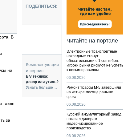
НАЛЬНАЯ ТЕХНИКА
ПОДЕЛИТЬСЯ:
ЖИРСКИЙ ТРАНСПОРТ
ОЗТЕХНИКА
КА СПЕЦИАЛЬНОГО НАЗНАЧЕНИЯ
РНАЯ ТЕХНИКА
рта. В
Читайте на портале
ТИКА И СКЛАД
Электронные транспортные
АТИЗАЦИЯ И ТЕХНОЛОГИИ
и
накладные станут
обязательными с 1 сентября.
ЕКТУЮЩИЕ И СЕРВИС
Комплектующие
Игроки рынка рискуют не успеть
усы на
к новым правилам
и сервис
Б/у техника:
06.08.2026
донор или утиль?
Узнать больше →
Ремонт трассы М-5 завершили
на четыре месяца раньше
срока
и также
06.08.2026
Курский аккумуляторный завод
показал дилерам
ть за
модернизированное
производство
06.08.2026