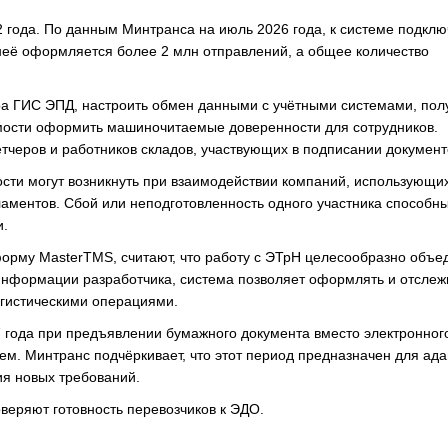
 года. По данным Минтранса на июль 2026 года, к системе подкл
 неё оформляется более 2 млн отправлений, а общее количество
а ГИС ЭПД, настроить обмен данными с учётными системами, пол
мости оформить машиночитаемые доверенности для сотрудников.
етчеров и работников складов, участвующих в подписании документ
ости могут возникнуть при взаимодействии компаний, использующи
ламентов. Сбой или неподготовленность одного участника способн
и.
рму MasterTMS, считают, что работу с ЭТрН целесообразно объед
 информации разработчика, система позволяет оформлять и отслеж
огистическими операциями.
7 года при предъявлении бумажного документа вместо электронног
м. Минтранс подчёркивает, что этот период предназначен для ад
ия новых требований.
оверяют готовность перевозчиков к ЭДО.