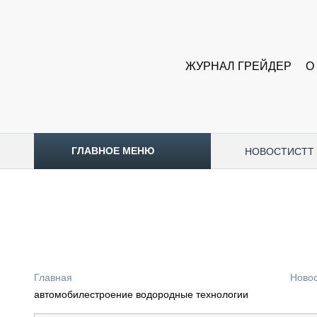
ЖУРНАЛ ГРЕЙДЕР
О
ГЛАВНОЕ МЕНЮ
НОВОСТИ
CTT
ТОПЛИВНЫЙ КРИЗИС
НОВОСТИ
CTT EXPO 2026
CTT EXPO 2025
КАК ПРОДЛИТЬ ЖИЗНЬ СПЕЦТЕХНИКЕ?
Главная
Ново
АНАЛИТИКА
автомобилестроение водородные технологии
ОБЗОР РЫНКА