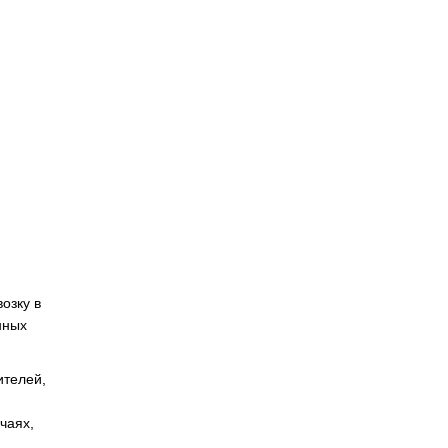
озку в
нных
ителей,
чаях,