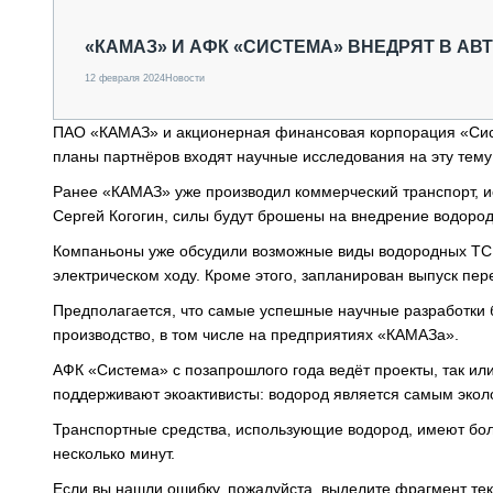
СПЕЦТЕХНИКА И ТРАНСПОРТ
ГРУЗОПЕРЕВОЗКИ
«КАМАЗ» И АФК «СИСТЕМА» ВНЕДРЯТ В 
ФИНАНСЫ, ЛИЗИНГ, СТРАХОВАНИЕ
12 февраля 2024
Новости
ТЕХНИКА КРУПНЫМ ПЛАНОМ
ИСПЫТАТЕЛИ
ПАО «КАМАЗ» и акционерная финансовая корпорация «Сист
ТЕХНОЛОГИИ
планы партнёров входят научные исследования на эту те
ДОРОЖНАЯ ИНДУСТРИЯ
СЕРВИСМЕНЫ
Ранее «КАМАЗ» уже производил коммерческий транспорт, и
Сергей Когогин, силы будут брошены на внедрение водород
Компаньоны уже обсудили возможные виды водородных ТС. 
электрическом ходу. Кроме этого, запланирован выпуск пе
Предполагается, что самые успешные научные разработки 
производство, в том числе на предприятиях «КАМАЗа».
АФК «Система» с позапрошлого года ведёт проекты, так или
поддерживают экоактивисты: водород является самым эко
Транспортные средства, использующие водород, имеют боль
несколько минут.
Если вы нашли ошибку, пожалуйста, выделите фрагмент те