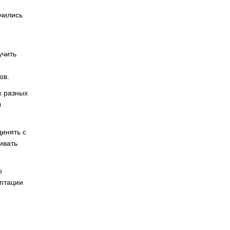
ючились
учить
ов.
х разных
ы
инять с
ивать
о
аптации