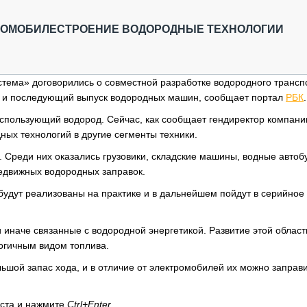
ОБЗОР ПРОШЕДШИХ МЕРОПРИЯТИЙ
КОММУ
БЛИЖАЙШИЕ МЕРОПРИЯТИЯ
ПАССА
АВТОМОБИЛЕСТРОЕНИЕ ВОДОРОДНЫЕ ТЕХНОЛОГИИ
СЕЛЬХ
ТЕХНИ
КАРЬЕ
ема» договорились о совместной разработке водородного транспо
му и последующий выпуск водородных машин, сообщает портал
РБК
.
ЛОГИС
АВТОМ
спользующий водород. Сейчас, как сообщает гендиректор компани
ных технологий в другие сегменты техники.
КОМПЛ
Среди них оказались грузовики, складские машины, водные автоб
редвижных водородных заправок.
будут реализованы на практике и в дальнейшем пойдут в серийное
 иначе связанные с водородной энергетикой. Развитие этой област
логичным видом топлива.
шой запас хода, и в отличие от электромобилей их можно заправи
кста и нажмите
Ctrl+Enter
.