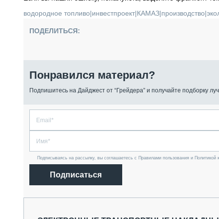
водородное топливо
|
инвестпроект
|
КАМАЗ
|
производство
|
эко
ПОДЕЛИТЬСЯ:
Понравился материал?
Подпишитесь на Дайджест от “Грейдера” и получайте подборку луч
Подписываясь на рассылку, вы соглашаетесь с Правилами пользования и Политикой 
Подписаться