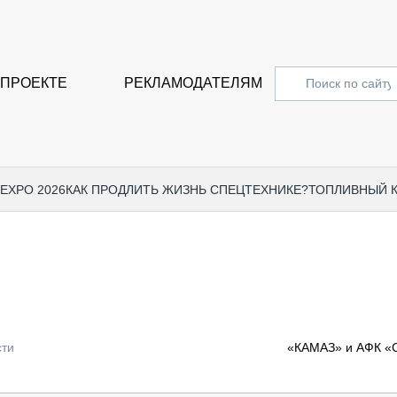
 ПРОЕКТЕ
РЕКЛАМОДАТЕЛЯМ
 EXPO 2026
КАК ПРОДЛИТЬ ЖИЗНЬ СПЕЦТЕХНИКЕ?
ТОПЛИВНЫЙ 
СПЕЦПРОЕКТЫ
СТАТЬ
EXPO CTT 2024
ДОРОЖ
EXPO CTT 2023
ГРУЗО
EXPO CTT 2022
КОММЕ
сти
«КАМАЗ» и АФК «С
КОМТРАНС 2021
ПОДЪЁ
МЕРОПРИЯТИЯ
ПРИЦЕ