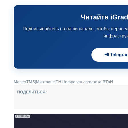
Читайте iGrad
Подписывайтесь на наши каналы, чтобы первыми 
инфрастру
📲 Telegra
MasterTMS
|
Минтранс
|
ТН Цифровая логистика
|
ЭТрН
ПОДЕЛИТЬСЯ:
РЕКЛАМА