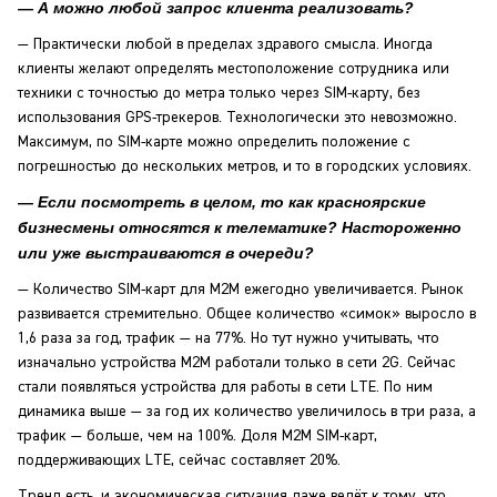
— А можно любой запрос клиента реализовать?
— Практически любой в пределах здравого смысла. Иногда
клиенты желают определять местоположение сотрудника или
техники с точностью до метра только через SIM-карту, без
использования GPS-трекеров. Технологически это невозможно.
Максимум, по SIM-карте можно определить положение с
погрешностью до нескольких метров, и то в городских условиях.
— Если посмотреть в целом, то как красноярские
бизнесмены относятся к телематике? Настороженно
или уже выстраиваются в очереди?
— Количество SIM-карт для M2M ежегодно увеличивается. Рынок
развивается стремительно. Общее количество «симок» выросло в
1,6 раза за год, трафик — на 77%. Но тут нужно учитывать, что
изначально устройства M2M работали только в сети 2G. Сейчас
стали появляться устройства для работы в сети LTE. По ним
динамика выше — за год их количество увеличилось в три раза, а
трафик — больше, чем на 100%. Доля M2M SIM-карт,
поддерживающих LTE, сейчас составляет 20%.
Тренд есть, и экономическая ситуация даже ведёт к тому, что