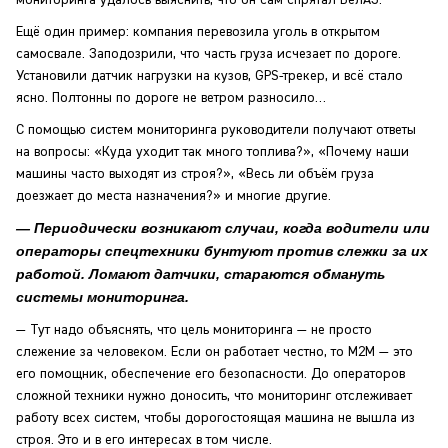
мониторинга удалось выяснить, что он сам спрятал БелАЗ.
Ещё один пример: компания перевозила уголь в открытом
самосвале. Заподозрили, что часть груза исчезает по дороге.
Установили датчик нагрузки на кузов, GPS-трекер, и всё стало
ясно. Полтонны по дороге не ветром разносило…
С помощью систем мониторинга руководители получают ответы
на вопросы: «Куда уходит так много топлива?», «Почему наши
машины часто выходят из строя?», «Весь ли объём груза
доезжает до места назначения?» и многие другие.
— Периодически возникают случаи, когда водители или
операторы спецтехники бунтуют против слежки за их
работой. Ломают датчики, стараются обмануть
системы мониторинга.
— Тут надо объяснять, что цель мониторинга — не просто
слежение за человеком. Если он работает честно, то M2M — это
его помощник, обеспечение его безопасности. До операторов
сложной техники нужно доносить, что мониторинг отслеживает
работу всех систем, чтобы дорогостоящая машина не вышла из
строя. Это и в его интересах в том числе.