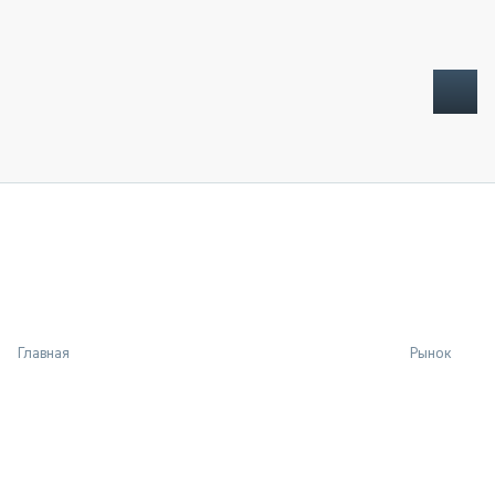
ТОПЛИВНЫЙ КРИЗИС
НОВОСТИ
CTT EXPO 2026
CTT EXPO 2025
КАК ПРОДЛИТЬ ЖИЗНЬ СПЕЦТЕХНИКЕ?
Главная
Рынок
АНАЛИТИКА
ОБЗОР РЫНКА
ТЕХНИКА КРУПНЫМ ПЛАНОМ
ИСПЫТАТЕЛИ
ТЕХНОЛОГИИ
ДОРОЖНАЯ ИНДУСТРИЯ