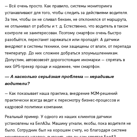
— Всё очень просто. Как правило, системы мониторинга
устанавливают для того, чтобы следить за действиями водителя.
За тем, чтобы он не сливал бензин, не отклонялся от маршрута,
не отлынивал от работы и т. д. Естественно, что водитель в таком
контроле не заинтересован. Поэтому смартфон очень быстро
разобьётся, перестанет заряжаться или пропадёт. А датчики
внедряют в системы техники, они защищены от влаги, от перепада
температур. До них сложнее добраться злоумышленникам.
Допустим, автовозвезёт дорогостоящие иномарки — спрятать в
них GPS-трекер проще и надежнее, чем смартфон.
— А насколько серьёзная проблема — нерадивые
водители?
— Как показывает наша практика, внедрение M2M-решений
практически всегда ведет к пересмотру бизнес-процессов и
кадровой политики компании.
Реальный пример. У одного из наших клиентов датчики
установлены на БелАЗы. Машину угнали, якобы, пока водителя не
было. Сотрудник был на хорошем счету, но благодаря системе