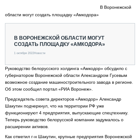
СЕРВИСМЕНЫ
В Воронежской
области могут создать площадку «Амкодора»
СПЕЦПРОЕКТЫ
МЕРОПРИЯТИЯ
СТАТЬИ ПО КАТЕГОРИЯМ ТЕХНИКИ
В ВОРОНЕЖСКОЙ ОБЛАСТИ МОГУТ
О ПРОЕКТЕ
СОЗДАТЬ ПЛОЩАДКУ «АМКОДОРА»
1 октября 2022
Новости
Руководство белорусского холдинга «Амкодор» обсудило с
губернатором Воронежской области Александром Гусевым
возможное создание машиностроительного завода в регионе.
Об этом сообщил портал «РИА Воронеж».
Председатель совета директоров «Амкодор» Александр
Шакутин подчеркнул, что на территории РФ уже
функционируют 4 предприятия, выпускающие спецтехнику.
Теперь руководство белорусской компании задумалось о
расширении активов.
Как отметил г-н Шакутин, крупные предприятия Воронежской