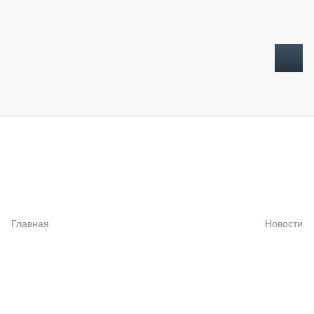
ТОПЛИВНЫЙ КРИЗИС
НОВОСТИ
CTT EXPO 2026
CTT EXPO 2025
КАК ПРОДЛИТЬ ЖИЗНЬ СПЕЦТЕХНИКЕ?
Главная
Новости
АНАЛИТИКА
ОБЗОР РЫНКА
ТЕХНИКА КРУПНЫМ ПЛАНОМ
ИСПЫТАТЕЛИ
ТЕХНОЛОГИИ
ДОРОЖНАЯ ИНДУСТРИЯ