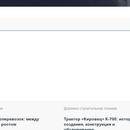
ки
Дорожно-строительная техника
оперевозок: между
Трактор «Кировец» К-700: исто
и ростом
создания, конструкция и
обслуживание