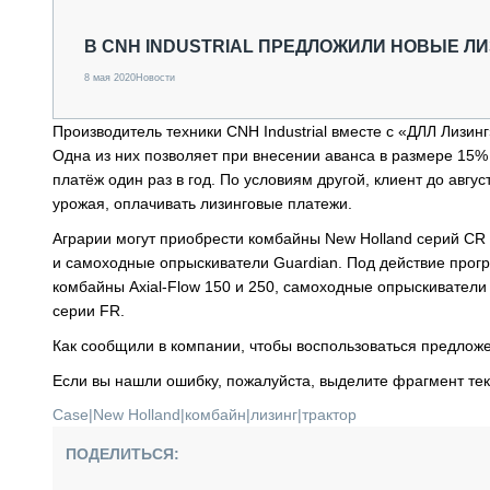
СПЕЦТЕХНИКА И ТРАНСПОРТ
ГРУЗОПЕРЕВОЗКИ
В CNH INDUSTRIAL ПРЕДЛОЖИЛИ НОВЫЕ 
ФИНАНСЫ, ЛИЗИНГ, СТРАХОВАНИЕ
8 мая 2020
Новости
ТЕХНИКА КРУПНЫМ ПЛАНОМ
ИСПЫТАТЕЛИ
Производитель техники CNH Industrial вместе с «ДЛЛ Лизи
ТЕХНОЛОГИИ
Одна из них позволяет при внесении аванса в размере 15% 
ДОРОЖНАЯ ИНДУСТРИЯ
платёж один раз в год. По условиям другой, клиент до авгу
СЕРВИСМЕНЫ
урожая, оплачивать лизинговые платежи.
Аграрии могут приобрести комбайны New Holland серий CR и
и самоходные опрыскиватели Guardian. Под действие прогр
комбайны Axial-Flow 150 и 250, самоходные опрыскиватели 
серии FR.
Как сообщили в компании, чтобы воспользоваться предложе
Если вы нашли ошибку, пожалуйста, выделите фрагмент те
Case
|
New Holland
|
комбайн
|
лизинг
|
трактор
ПОДЕЛИТЬСЯ: