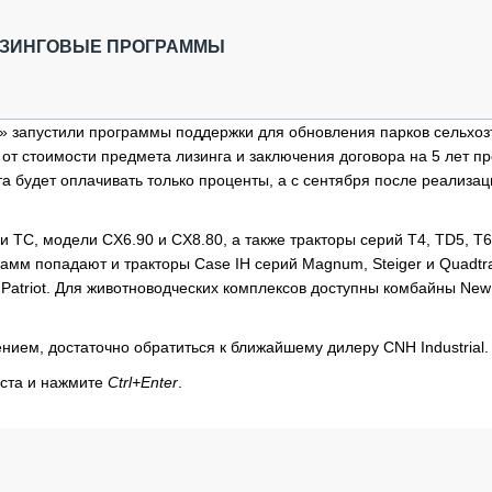
ОБЗОР ПРОШЕДШИХ МЕРОПРИЯТИЙ
КОММУ
БЛИЖАЙШИЕ МЕРОПРИЯТИЯ
ПАССА
ЛИЗИНГОВЫЕ ПРОГРАММЫ
СЕЛЬХ
ТЕХНИ
КАРЬЕ
нг» запустили программы поддержки для обновления парков сельхоз
от стоимости предмета лизинга и заключения договора на 5 лет п
ЛОГИС
ста будет оплачивать только проценты, а с сентября после реализа
АВТОМ
КОМПЛ
 TC, модели CX6.90 и CX8.80, а также тракторы серий T4, TD5, T6
амм попадают и тракторы Case IH серий Magnum, Steiger и Quadtr
Patriot. Для животноводческих комплексов доступны комбайны New
нием, достаточно обратиться к ближайшему дилеру CNH Industrial.
кста и нажмите
Ctrl+Enter
.