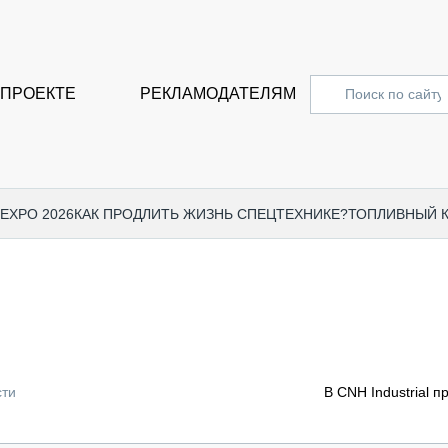
 ПРОЕКТЕ
РЕКЛАМОДАТЕЛЯМ
 EXPO 2026
КАК ПРОДЛИТЬ ЖИЗНЬ СПЕЦТЕХНИКЕ?
ТОПЛИВНЫЙ 
СПЕЦПРОЕКТЫ
СТАТЬ
EXPO CTT 2024
ДОРОЖ
EXPO CTT 2023
ГРУЗО
EXPO CTT 2022
КОММЕ
сти
В CNH Industrial 
КОМТРАНС 2021
ПОДЪЁ
МЕРОПРИЯТИЯ
ПРИЦЕ