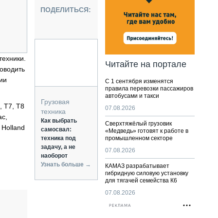
НАЛЬНАЯ ТЕХНИКА
ПОДЕЛИТЬСЯ:
ЖИРСКИЙ ТРАНСПОРТ
ОЗТЕХНИКА
КА СПЕЦИАЛЬНОГО НАЗНАЧЕНИЯ
РНАЯ ТЕХНИКА
техники.
Читайте на портале
роводить
ТИКА И СКЛАД
ции
С 1 сентября изменятся
АТИЗАЦИЯ И ТЕХНОЛОГИИ
правила перевозки пассажиров
автобусами и такси
ЕКТУЮЩИЕ И СЕРВИС
Грузовая
, T7, T8
07.08.2026
техника
ac,
Как выбрать
Сверхтяжёлый грузовик
 Holland
самосвал:
«Медведь» готовят к работе в
техника под
промышленном секторе
задачу, а не
07.08.2026
наоборот
Узнать больше →
КАМАЗ разрабатывает
гибридную силовую установку
для тягачей семейства К6
07.08.2026
РЕКЛАМА