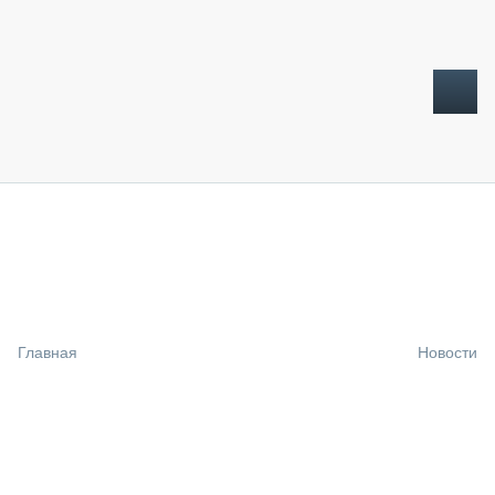
ТОПЛИВНЫЙ КРИЗИС
НОВОСТИ
CTT EXPO 2026
CTT EXPO 2025
КАК ПРОДЛИТЬ ЖИЗНЬ СПЕЦТЕХНИКЕ?
Главная
Новости
АНАЛИТИКА
ОБЗОР РЫНКА
ТЕХНИКА КРУПНЫМ ПЛАНОМ
ИСПЫТАТЕЛИ
ТЕХНОЛОГИИ
ДОРОЖНАЯ ИНДУСТРИЯ