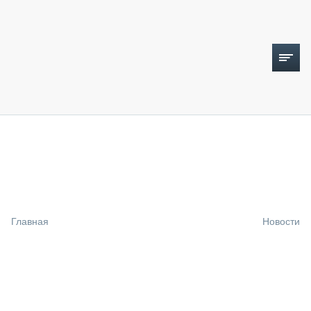
ТОПЛИВНЫЙ КРИЗИС
НОВОСТИ
CTT EXPO 2026
CTT EXPO 2025
КАК ПРОДЛИТЬ ЖИЗНЬ СПЕЦТЕХНИКЕ?
Главная
Новости
АНАЛИТИКА
ОБЗОР РЫНКА
ТЕХНИКА КРУПНЫМ ПЛАНОМ
ИСПЫТАТЕЛИ
ТЕХНОЛОГИИ
ДОРОЖНАЯ ИНДУСТРИЯ