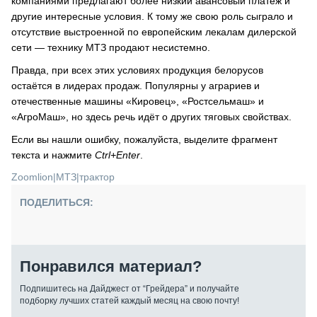
компаниями предлагают более низкий авансовый платёж и
другие интересные условия. К тому же свою роль сыграло и
отсутствие выстроенной по европейским лекалам дилерской
сети — технику МТЗ продают несистемно.
Правда, при всех этих условиях продукция белорусов
остаётся в лидерах продаж. Популярны у аграриев и
отечественные машины «Кировец», «Ростсельмаш» и
«АгроМаш», но здесь речь идёт о других тяговых свойствах.
Если вы нашли ошибку, пожалуйста, выделите фрагмент
текста и нажмите
Ctrl+Enter
.
Zoomlion
|
МТЗ
|
трактор
ПОДЕЛИТЬСЯ:
Понравился материал?
Подпишитесь на Дайджест от “Грейдера” и получайте
подборку лучших статей каждый месяц на свою почту!