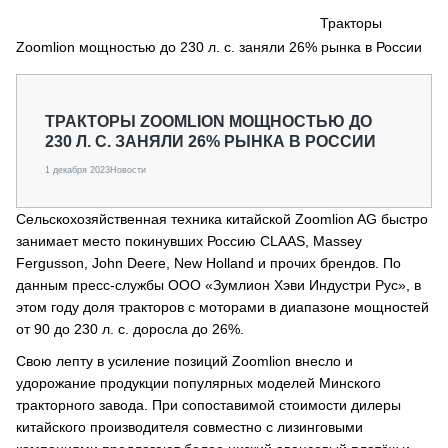
СЕРВИСМЕНЫ
Тракторы
Zoomlion мощностью до 230 л. с. заняли 26% рынка в России
СПЕЦПРОЕКТЫ
МЕРОПРИЯТИЯ
СТАТЬИ ПО КАТЕГОРИЯМ ТЕХНИКИ
ТРАКТОРЫ ZOOMLION МОЩНОСТЬЮ ДО
О ПРОЕКТЕ
230 Л. С. ЗАНЯЛИ 26% РЫНКА В РОССИИ
1 декабря 2023
Новости
Сельскохозяйственная техника китайской Zoomlion AG быстро
занимает место покинувших Россию CLAAS, Massey
Fergusson, John Deere, New Holland и прочих брендов. По
данным пресс-службы ООО «Зумлион Хэви Индустри Рус», в
этом году доля тракторов с моторами в диапазоне мощностей
от 90 до 230 л. с. доросла до 26%.
Свою лепту в усиление позиций Zoomlion внесло и
удорожание продукции популярных моделей Минского
тракторного завода. При сопоставимой стоимости дилеры
китайского производителя совместно с лизинговыми