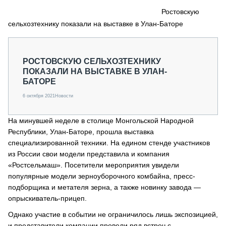
СЕРВИСМЕНЫ
Ростовскую
сельхозтехнику показали на выставке в Улан-Баторе
СПЕЦПРОЕКТЫ
МЕРОПРИЯТИЯ
СТАТЬИ ПО КАТЕГОРИЯМ ТЕХНИКИ
РОСТОВСКУЮ СЕЛЬХОЗТЕХНИКУ
О ПРОЕКТЕ
ПОКАЗАЛИ НА ВЫСТАВКЕ В УЛАН-
БАТОРЕ
6 октября 2021
Новости
На минувшей неделе в столице Монгольской Народной
Республики, Улан-Баторе, прошла выставка
специализированной техники. На едином стенде участников
из России свои модели представила и компания
«Ростсельмаш». Посетители мероприятия увидели
популярные модели зерноуборочного комбайна, пресс-
подборщика и метателя зерна, а также новинку завода —
опрыскиватель-прицеп.
Однако участие в событии не ограничилось лишь экспозицией,
и представители компании провели ряд встреч с