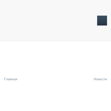
ТОПЛИВНЫЙ КРИЗИС
НОВОСТИ
CTT EXPO 2026
CTT EXPO 2025
КАК ПРОДЛИТЬ ЖИЗНЬ СПЕЦТЕХНИКЕ?
Главная
Новости
АНАЛИТИКА
ОБЗОР РЫНКА
ТЕХНИКА КРУПНЫМ ПЛАНОМ
ИСПЫТАТЕЛИ
ТЕХНОЛОГИИ
ДОРОЖНАЯ ИНДУСТРИЯ