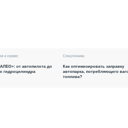
е и сервис
Спецтехника
АЛЕО»: от автопилота до
Как оптимизировать заправку
го гидроцилиндра
автопарка, потребляющего ваг
топлива?