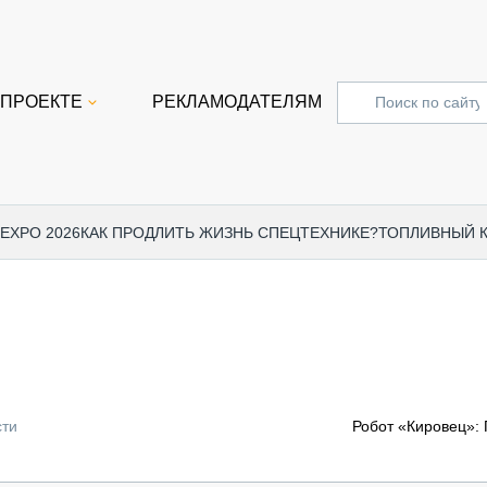
 ПРОЕКТЕ
РЕКЛАМОДАТЕЛЯМ
 EXPO 2026
КАК ПРОДЛИТЬ ЖИЗНЬ СПЕЦТЕХНИКЕ?
ТОПЛИВНЫЙ 
СПЕЦПРОЕКТЫ
СТАТЬ
EXPO CTT 2024
ДОРОЖ
EXPO CTT 2023
ГРУЗО
EXPO CTT 2022
КОММЕ
сти
Робот «Кировец»: 
КОМТРАНС 2021
ПОДЪЁ
МЕРОПРИЯТИЯ
ПРИЦЕ