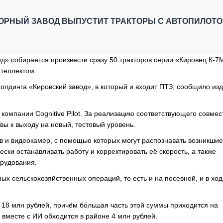
ОБЗОР ПРОШЕДШИХ МЕРОПРИЯТИЙ
КОММУ
БЛИЖАЙШИЕ МЕРОПРИЯТИЯ
ПАССА
ТОРНЫЙ ЗАВОД ВЫПУСТИТ ТРАКТОРЫ С АВТОПИЛОТ
СЕЛЬХ
ТЕХНИ
КАРЬЕ
д» собирается произвести сразу 50 тракторов серии «Кировец К-7
теллектом.
ЛОГИС
АВТОМ
холдинга «Кировский завод», в который и входит ПТЗ, сообщило из
КОМПЛ
компании Cognitive Pilot. За реализацию соответствующего совмес
вы к выходу на новый, тестовый уровень.
и видеокамер, с помощью которых могут распознавать возникшие
ски останавливать работу и корректировать её скорость, а также
рудования.
ых сельскохозяйственных операций, то есть и на посевной, и в ход
8 млн рублей, причём бо́льшая часть этой суммы приходится на
т вместе с ИИ обходится в районе 4 млн рублей.