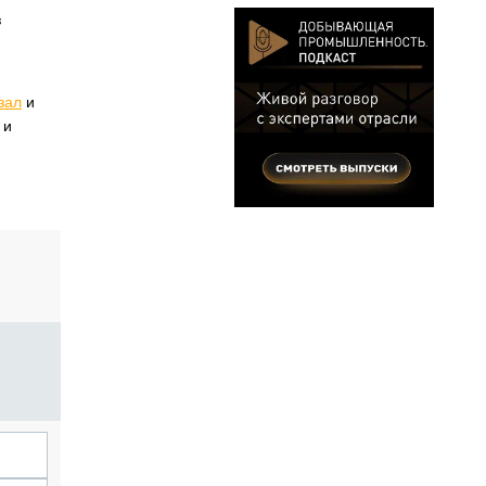
з
зал
и
 и