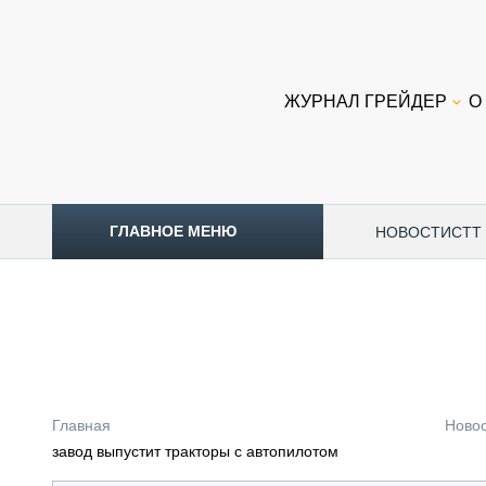
ЖУРНАЛ ГРЕЙДЕР
О
ГЛАВНОЕ МЕНЮ
НОВОСТИ
CTT
ТОПЛИВНЫЙ КРИЗИС
НОВОСТИ
CTT EXPO 2026
CTT EXPO 2025
КАК ПРОДЛИТЬ ЖИЗНЬ СПЕЦТЕХНИКЕ?
Главная
Ново
АНАЛИТИКА
завод выпустит тракторы с автопилотом
ОБЗОР РЫНКА