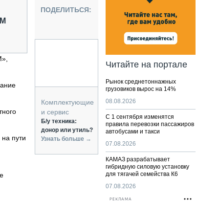
НАЛЬНАЯ ТЕХНИКА
ПОДЕЛИТЬСЯ:
ЖИРСКИЙ ТРАНСПОРТ
ОМ
ОЗТЕХНИКА
КА СПЕЦИАЛЬНОГО НАЗНАЧЕНИЯ
РНАЯ ТЕХНИКА
М»,
Читайте на портале
ТИКА И СКЛАД
Рынок среднетоннажных
АТИЗАЦИЯ И ТЕХНОЛОГИИ
дание
грузовиков вырос на 14%
ЕКТУЮЩИЕ И СЕРВИС
08.08.2026
Комплектующие
тного
и сервис
С 1 сентября изменятся
Б/у техника:
правила перевозки пассажиров
донор или утиль?
автобусами и такси
 на пути
Узнать больше →
07.08.2026
КАМАЗ разрабатывает
гибридную силовую установку
для тягачей семейства К6
е
07.08.2026
РЕКЛАМА