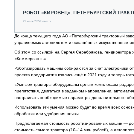
СПЕЦТЕХНИКА И ТРАНСПОРТ
ГРУЗОПЕРЕВОЗКИ
РОБОТ «КИРОВЕЦ»: ПЕТЕРБУРГСКИЙ ТРАК
ФИНАНСЫ, ЛИЗИНГ, СТРАХОВАНИЕ
21 июля 2022
Новости
ТЕХНИКА КРУПНЫМ ПЛАНОМ
ИСПЫТАТЕЛИ
До конца текущего года АО «Петербургский тракторный заво
ТЕХНОЛОГИИ
управляемых автопилотом и оснащённых искусственным ин
ДОРОЖНАЯ ИНДУСТРИЯ
СЕРВИСМЕНЫ
Об этом со ссылкой на Сергея Серебрякова, гендиректора 
«Коммерсантъ».
Роботизировать машины собираются за счёт электроники от 
проекта предприятия взялись ещё в 2021 году и теперь гото
«Умные» тракторы оборудованы целым комплексом радаров 
препятствия, двигаться в заданном направлении, автоматиче
настраивать необходимые параметры дополнительного обо
Использовать эти умения можно будет во время всех основн
обработки или удобрения почвы.
Предполагаемая стоимость роботизированных машин — до 1
стоимость самого трактора (10–14 млн рублей), а автопило