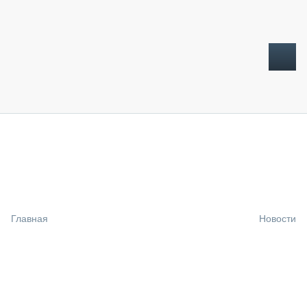
ТОПЛИВНЫЙ КРИЗИС
НОВОСТИ
CTT EXPO 2026
CTT EXPO 2025
КАК ПРОДЛИТЬ ЖИЗНЬ СПЕЦТЕХНИКЕ?
Главная
Новости
АНАЛИТИКА
ОБЗОР РЫНКА
ТЕХНИКА КРУПНЫМ ПЛАНОМ
ИСПЫТАТЕЛИ
ТЕХНОЛОГИИ
ДОРОЖНАЯ ИНДУСТРИЯ