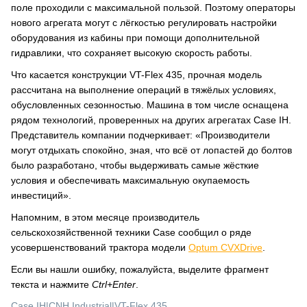
поле проходили с максимальной пользой. Поэтому операторы
нового агрегата могут с лёгкостью регулировать настройки
оборудования из кабины при помощи дополнительной
гидравлики, что сохраняет высокую скорость работы.
Что касается конструкции VT-Flex 435, прочная модель
рассчитана на выполнение операций в тяжёлых условиях,
обусловленных сезонностью. Машина в том числе оснащена
рядом технологий, проверенных на других агрегатах Case IH.
Представитель компании подчеркивает: «Производители
могут отдыхать спокойно, зная, что всё от лопастей до болтов
было разработано, чтобы выдерживать самые жёсткие
условия и обеспечивать максимальную окупаемость
инвестиций».
Напомним, в этом месяце производитель
сельскохозяйственной техники Case сообщил о ряде
усовершенствований трактора модели
Optum CVXDrive
.
Если вы нашли ошибку, пожалуйста, выделите фрагмент
текста и нажмите
Ctrl+Enter
.
Case IH
|
CNH Industrial
|
VT-Flex 435