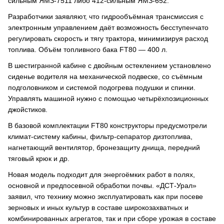
сильным ЯМЗ-7511 либо 412-сильным ЯМЗ-652.
Разработчики заявляют, что гидрообъёмная трансмиссия с
электронным управлением даёт возможность бесступенчато
регулировать скорость и тягу трактора, минимизируя расход
топлива. Объём топливного бака FT80 — 400 л.
В шестигранной кабине с двойным остеклением установлено
сиденье водителя на механической подвеске, со съёмным
подголовником и системой подогрева подушки и спинки.
Управлять машиной нужно с помощью четырёхпозиционных
джойстиков.
В базовой комплектации FT80 конструкторы предусмотрели
климат-систему кабины, фильтр-сепаратор дизтоплива,
нагнетающий вентилятор, бронезащиту днища, передний
тяговый крюк и др.
Новая модель подходит для энергоёмких работ в полях,
основной и предпосевной обработки почвы. «ДСТ-Урал»
заявил, что технику можно эксплуатировать как при посеве
зерновых и иных культур в составе широкозахватных и
комбинированных агрегатов, так и при сборе урожая в составе