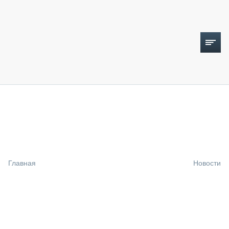
ТОПЛИВНЫЙ КРИЗИС
НОВОСТИ
CTT EXPO 2026
CTT EXPO 2025
КАК ПРОДЛИТЬ ЖИЗНЬ СПЕЦТЕХНИКЕ?
Главная
Новости
АНАЛИТИКА
ОБЗОР РЫНКА
ТЕХНИКА КРУПНЫМ ПЛАНОМ
ИСПЫТАТЕЛИ
ТЕХНОЛОГИИ
ДОРОЖНАЯ ИНДУСТРИЯ