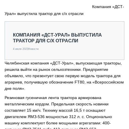
СЕРВИСМЕНЫ
Компания «ДСТ-
Урал» выпустила трактор для с/х отрасли
СПЕЦПРОЕКТЫ
МЕРОПРИЯТИЯ
СТАТЬИ ПО КАТЕГОРИЯМ ТЕХНИКИ
КОМПАНИЯ «ДСТ-УРАЛ» ВЫПУСТИЛА
О ПРОЕКТЕ
ТРАКТОР ДЛЯ С/Х ОТРАСЛИ
4 июля 2023
Новости
Челябинская компания «ДСТ-Урал», выпускающая тракторы,
решила выйти на рынок сельхозтехники. Предприятие
объявило, что презентует свою первую модель трактора для
аграриев, получившую обозначение FT80, на «Всероссийском
дне поля».
Резиновая гусеничная лента трактора армирована
металлическим кордом. Предельная скорость новинки
составляет 15 км/ч. Технику массой 16,5 т оснащают
двигателем ЯМЗ-536 мощностью 312 л. с. Опционально
машину комплектуют более мощными агрегатами: 400-