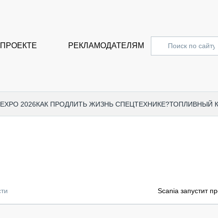
 ПРОЕКТЕ
РЕКЛАМОДАТЕЛЯМ
 EXPO 2026
КАК ПРОДЛИТЬ ЖИЗНЬ СПЕЦТЕХНИКЕ?
ТОПЛИВНЫЙ 
СПЕЦПРОЕКТЫ
СТАТЬ
EXPO CTT 2024
ДОРОЖ
EXPO CTT 2023
ГРУЗО
EXPO CTT 2022
КОММЕ
сти
Scania запустит п
КОМТРАНС 2021
ПОДЪЁ
МЕРОПРИЯТИЯ
ПРИЦЕ