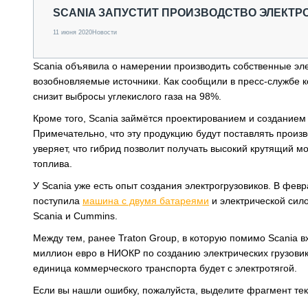
СПЕЦТЕХНИКА И ТРАНСПОРТ
SCANIA ЗАПУСТИТ ПРОИЗВОДСТВО ЭЛЕКТ
ГРУЗОПЕРЕВОЗКИ
11 июня 2020
Новости
ФИНАНСЫ, ЛИЗИНГ, СТРАХОВАНИЕ
ТЕХНИКА КРУПНЫМ ПЛАНОМ
Scania объявила о намерении производить собственные эле
ИСПЫТАТЕЛИ
возобновляемые источники. Как сообщили в пресс-службе к
ТЕХНОЛОГИИ
снизит выбросы углекислого газа на 98%.
ДОРОЖНАЯ ИНДУСТРИЯ
СЕРВИСМЕНЫ
Кроме того, Scania займётся проектированием и создание
Примечательно, что эту продукцию будут поставлять произ
уверяет, что гибрид позволит получать высокий крутящий м
топлива.
У Scania уже есть опыт создания электрогрузовиков. В фев
поступила
машина с двумя батареями
и электрической сил
Scania и Cummins.
Между тем, ранее Traton Group, в которую помимо Scania 
миллион евро в НИОКР по созданию электрических грузовико
единица коммерческого транспорта будет с электротягой.
Если вы нашли ошибку, пожалуйста, выделите фрагмент те