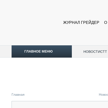
ЖУРНАЛ ГРЕЙДЕР
О
ГЛАВНОЕ МЕНЮ
НОВОСТИ
CTT
ТОПЛИВНЫЙ КРИЗИС
НОВОСТИ
CTT EXPO 2026
CTT EXPO 2025
КАК ПРОДЛИТЬ ЖИЗНЬ СПЕЦТЕХНИКЕ?
Главная
Ново
АНАЛИТИКА
ОБЗОР РЫНКА