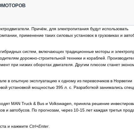
ОБЗОР ПРОШЕДШИХ МЕРОПРИЯТИЙ
КОММУ
РОМОТОРОВ
БЛИЖАЙШИЕ МЕРОПРИЯТИЯ
ПАССА
СЕЛЬХ
ТЕХНИ
ктродвигатели. Причём, для электропитания будут использовать
КАРЬЕ
омпании, применение таких силовых установок в грузовиках и авто
ЛОГИС
м гибридных систем, включающих традиционные моторы и электроп
АВТОМ
водителям дорожно-строительной техники и кораблей. Производите
КОМПЛ
омент при низких оборотах двигателя. Другим плюсом станет эконо
рале в опытную эксплуатацию к одному из перевозчиков в Норвегии
овой установкой мощностью 395 л. с. Разработкой занимались спе
входят MAN Truck & Bus и Volkswagen, приняла решение инвестиров
в и автобусов. По прогнозам, через 10-15 лет каждая третья прод
кста и нажмите
Ctrl+Enter
.