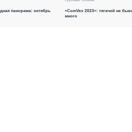
дная панорама: октябрь
«ComVex 2023»: тягачей не быв
много