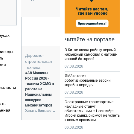
НАЛЬНАЯ ТЕХНИКА
ЖИРСКИЙ ТРАНСПОРТ
ОЗТЕХНИКА
КА СПЕЦИАЛЬНОГО НАЗНАЧЕНИЯ
РНАЯ ТЕХНИКА
бусах
Читайте на портале
ТИКА И СКЛАД
В Китае начал работу первый
риводы.
АТИЗАЦИЯ И ТЕХНОЛОГИИ
карьерный самосвал с натрий-
Дорожно-
ль
ионной батареей
ЕКТУЮЩИЕ И СЕРВИС
строительная
мия
07.08.2026
техника
«А8 Машины
ЯМЗ готовит
России 2026»:
роботизированные версии
техника XCMG в
коробок передач
циалисты
работе на
07.08.2026
Национальном
конкурсе
Электронные транспортные
ать
механизаторов
накладные станут
анная
Узнать больше →
обязательными с 1 сентября.
Игроки рынка рискуют не успеть
к новым правилам
06.08.2026