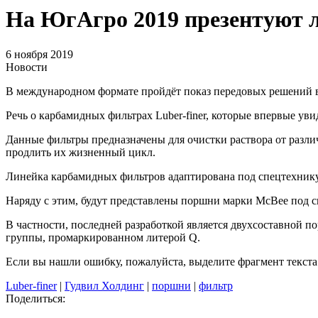
На ЮгАгро 2019 презентуют л
6 ноября 2019
Новости
В международном формате пройдёт показ передовых решений в
Речь о карбамидных фильтрах Luber-finer, которые впервые ув
Данные фильтры предназначены для очистки раствора от разли
продлить их жизненный цикл.
Линейка карбамидных фильтров адаптирована под спецтехнику т
Наряду с этим, будут представлены поршни марки McBee под сил
В частности, последней разработкой является двухсоставной 
группы, промаркированном литерой Q.
Если вы нашли ошибку, пожалуйста, выделите фрагмент текст
Luber-finer
|
Гудвил Холдинг
|
поршни
|
фильтр
Поделиться: