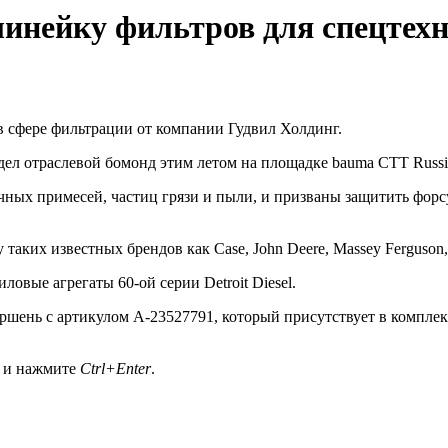
инейку фильтров для спецтех
 сфере фильтрации от компании Гудвил Холдинг.
идел отраслевой бомонд этим летом на площадке bauma CTT Russi
чных примесей, частиц грязи и пыли, и призваны защитить форсу
аких известных брендов как Case, John Deere, Massey Ferguson,
овые агрегаты 60-ой серии Detroit Diesel.
поршень с артикулом A-23527791, который присутствует в компл
а и нажмите
Ctrl+Enter
.