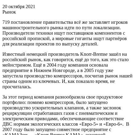
20 октября 2021
Рынок
719 постановление правительства всё же заставляет игроков
машиностроительного рынка идти по пути локализации.
Производители техники ищут поставщиков компонентов с
российской пропиской, а мировые гиганты ищут партнёров
для реализации проектов по выпуску деталей.
Известный немецкий производитель Knorr-Bremse зашёл на
российский рынок, как говорится, ещё до того, как это стало
мейнстримом. Ещё в 2004 году компания основала
предприятие в Нижнем Новгороде, а в 2005 году уже
запустила производство компрессоров, посчитав рынок нашей
страны одним из ключевых. И, как показало время, не
просчиталась.
За этот период компания разнообразила свое продуктовое
портфолио: помимо компрессоров, было запущено
производство ускорительных клапанов, а также заслонок
рециркуляции отработавших газов с пневматическим и
электрическим приводами, обеспечивающие соответствие
ДВС нормам экологических классов «Евро-5» и «Евро-6». В
2007 году было запущено совместное предприятие с
«КАМАЗом — «Knorr-Bremse KAMA», основной