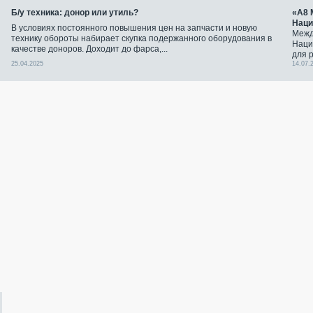
Б/у техника: донор или утиль?
«А8 
Наци
В условиях постоянного повышения цен на запчасти и новую
Межд
технику обороты набирает скупка подержанного оборудования в
Наци
качестве доноров. Доходит до фарса,...
для 
25.04.2025
14.07.