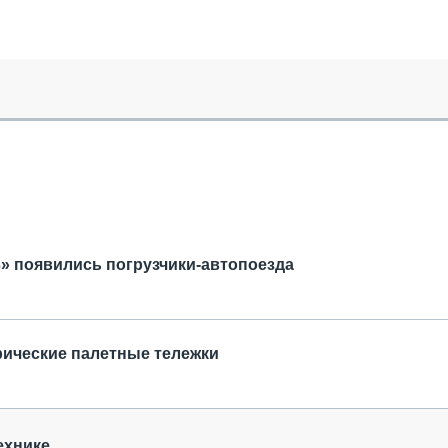
ОБЗОР ПРОШЕДШИХ МЕРОПРИЯТИЙ
КОММУ
БЛИЖАЙШИЕ МЕРОПРИЯТИЯ
ПАССА
СЕЛЬХ
ТЕХНИ
КАРЬЕ
ЛОГИС
АВТОМ
КОМПЛ
» появились погрузчики-автопоезда
рические палетные тележки
ехнике