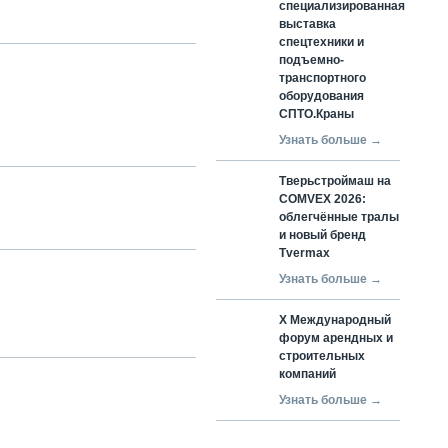
специализированная
выставка
спецтехники и
подъемно-
транспортного
оборудования
СПТО.Краны
Узнать больше →
Тверьстроймаш на
COMVEX 2026:
облегчённые тралы
и новый бренд
Tvermax
Узнать больше →
X Международный
форум арендных и
строительных
компаний
Узнать больше →