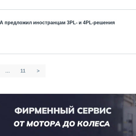
rA предложил иностранцам 3PL- и 4PL-решения
…
11
>