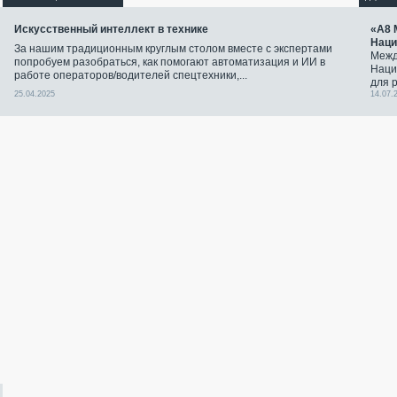
Искусственный интеллект в технике
«А8 
Наци
За нашим традиционным круглым столом вместе с экспертами
Межд
попробуем разобраться, как помогают автоматизация и ИИ в
Наци
работе операторов/водителей спецтехники,...
для 
25.04.2025
14.07.