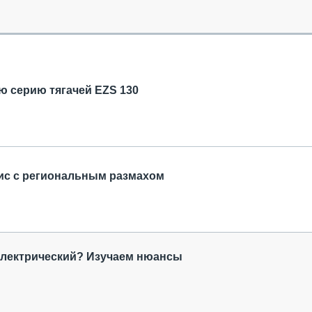
ОБЗОР ПРОШЕДШИХ МЕРОПРИЯТИЙ
КОММУ
БЛИЖАЙШИЕ МЕРОПРИЯТИЯ
ПАССА
СЕЛЬХ
ТЕХНИ
КАРЬЕ
ю серию тягачей EZS 130
ЛОГИС
АВТОМ
КОМПЛ
вис с региональным размахом
электрический? Изучаем нюансы