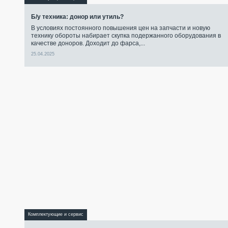
Б/у техника: донор или утиль?
В условиях постоянного повышения цен на запчасти и новую
технику обороты набирает скупка подержанного оборудования в
качестве доноров. Доходит до фарса,...
25.04.2025
Комплектующие и сервис