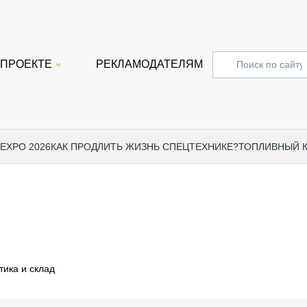
 ПРОЕКТЕ
РЕКЛАМОДАТЕЛЯМ
 EXPO 2026
КАК ПРОДЛИТЬ ЖИЗНЬ СПЕЦТЕХНИКЕ?
ТОПЛИВНЫЙ 
СПЕЦПРОЕКТЫ
СТАТЬ
EXPO CTT 2024
ДОРОЖ
EXPO CTT 2023
ГРУЗО
EXPO CTT 2022
КОММЕ
тика и склад
КОМТРАНС 2021
ПОДЪЁ
МЕРОПРИЯТИЯ
ПРИЦЕ