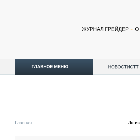
ЖУРНАЛ ГРЕЙДЕР
О
ГЛАВНОЕ МЕНЮ
НОВОСТИ
CTT
ТОПЛИВНЫЙ КРИЗИС
НОВОСТИ
CTT EXPO 2026
CTT EXPO 2025
КАК ПРОДЛИТЬ ЖИЗНЬ СПЕЦТЕХНИКЕ?
Главная
Логис
АНАЛИТИКА
ОБЗОР РЫНКА