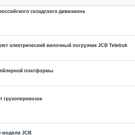
 российского складского дивизиона
руют электрический вилочный погрузчик JCB Teletruk
рейлерной платформы
т грузоперевозок
е модели JCB