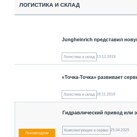
СПЕЦТЕХНИКА И ТРАНСПОРТ
ЛОГИСТИКА И СКЛАД
ГРУЗОПЕРЕВОЗКИ
ФИНАНСЫ, ЛИЗИНГ, СТРАХОВАНИЕ
ТЕХНИКА КРУПНЫМ ПЛАНОМ
ИСПЫТАТЕЛИ
ТЕХНОЛОГИИ
Jungheinrich представил нову
ДОРОЖНАЯ ИНДУСТРИЯ
СЕРВИСМЕНЫ
13.12.2019
Логистика и склад
«Точка-Точка» развивает сер
28.11.2019
Логистика и склад
Гидравлический привод или 
25.04.2025
Комплектующие и сервис