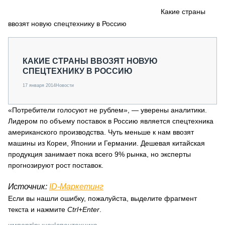
СЕРВИСМЕНЫ
Какие страны
ввозят новую спецтехнику в Россию
СПЕЦПРОЕКТЫ
МЕРОПРИЯТИЯ
СТАТЬИ ПО КАТЕГОРИЯМ ТЕХНИКИ
КАКИЕ СТРАНЫ ВВОЗЯТ НОВУЮ
О ПРОЕКТЕ
СПЕЦТЕХНИКУ В РОССИЮ
17 января 2014
Новости
«Потребители голосуют не рублем», — уверены аналитики.
Лидером по объему поставок в Россию является спецтехника
американского производства. Чуть меньше к нам ввозят
машины из Кореи, Японии и Германии. Дешевая китайская
продукция занимает пока всего 9% рынка, но эксперты
прогнозируют рост поставок.
Источник:
ID-Маркетинг
Если вы нашли ошибку, пожалуйста, выделите фрагмент
текста и нажмите
Ctrl+Enter
.