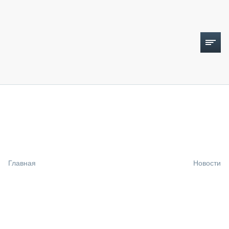
ТОПЛИВНЫЙ КРИЗИС
НОВОСТИ
CTT EXPO 2026
CTT EXPO 2025
КАК ПРОДЛИТЬ ЖИЗНЬ СПЕЦТЕХНИКЕ?
Главная
Новости
АНАЛИТИКА
ОБЗОР РЫНКА
ТЕХНИКА КРУПНЫМ ПЛАНОМ
ИСПЫТАТЕЛИ
ТЕХНОЛОГИИ
ДОРОЖНАЯ ИНДУСТРИЯ