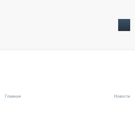
ТОПЛИВНЫЙ КРИЗИС
НОВОСТИ
CTT EXPO 2026
CTT EXPO 2025
КАК ПРОДЛИТЬ ЖИЗНЬ СПЕЦТЕХНИКЕ?
Главная
Новости
АНАЛИТИКА
ОБЗОР РЫНКА
ТЕХНИКА КРУПНЫМ ПЛАНОМ
ИСПЫТАТЕЛИ
ТЕХНОЛОГИИ
ДОРОЖНАЯ ИНДУСТРИЯ