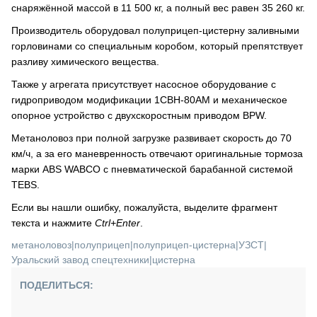
снаряжённой массой в 11 500 кг, а полный вес равен 35 260 кг.
Производитель оборудовал полуприцеп-цистерну заливными
горловинами со специальным коробом, который препятствует
разливу химического вещества.
Также у агрегата присутствует насосное оборудование с
гидроприводом модификации 1СВН-80АМ и механическое
опорное устройство с двухскоростным приводом BPW.
Метаноловоз при полной загрузке развивает скорость до 70
км/ч, а за его маневренность отвечают оригинальные тормоза
марки ABS WABCO с пневматической барабанной системой
TEBS.
Если вы нашли ошибку, пожалуйста, выделите фрагмент
текста и нажмите
Ctrl+Enter
.
метаноловоз
|
полуприцеп
|
полуприцеп-цистерна
|
УЗСТ
|
Уральский завод спецтехники
|
цистерна
ПОДЕЛИТЬСЯ: