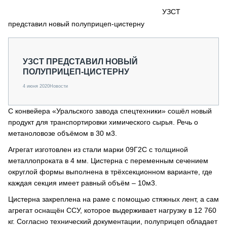
СЕРВИСМЕНЫ
УЗСТ
представил новый полуприцеп-цистерну
СПЕЦПРОЕКТЫ
МЕРОПРИЯТИЯ
СТАТЬИ ПО КАТЕГОРИЯМ ТЕХНИКИ
УЗСТ ПРЕДСТАВИЛ НОВЫЙ
О ПРОЕКТЕ
ПОЛУПРИЦЕП-ЦИСТЕРНУ
4 июня 2020
Новости
С конвейера «Уральского завода спецтехники» сошёл новый
продукт для транспортировки химического сырья. Речь о
метаноловозе объёмом в 30 м3.
Агрегат изготовлен из стали марки 09Г2С с толщиной
металлопроката в 4 мм. Цистерна с переменным сечением
округлой формы выполнена в трёхсекционном варианте, где
каждая секция имеет равный объём – 10м3.
Цистерна закреплена на раме с помощью стяжных лент, а сам
агрегат оснащён ССУ, которое выдерживает нагрузку в 12 760
кг. Согласно технический документации, полуприцеп обладает