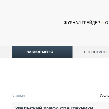
ЖУРНАЛ ГРЕЙДЕР
О
ГЛАВНОЕ МЕНЮ
НОВОСТИ
CTT
ТОПЛИВНЫЙ КРИЗИС
НОВОСТИ
CTT EXPO 2026
CTT EXPO 2025
КАК ПРОДЛИТЬ ЖИЗНЬ СПЕЦТЕХНИКЕ?
Главная
Ураль
АНАЛИТИКА
ОБЗОР РЫНКА
УРАЛЬСКИЙ ЗАВОД СПЕЦТЕХНИКИ