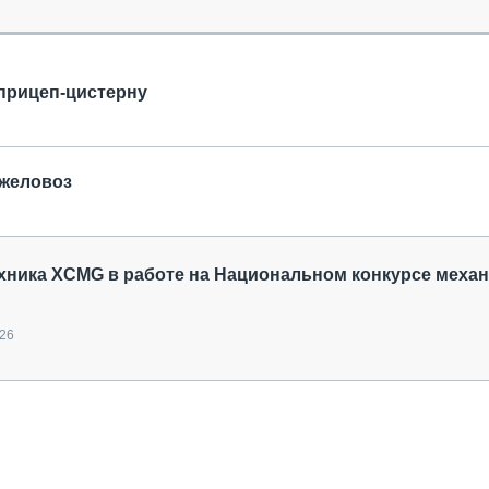
ОБЗОР ПРОШЕДШИХ МЕРОПРИЯТИЙ
КОММУ
БЛИЖАЙШИЕ МЕРОПРИЯТИЯ
ПАССА
СЕЛЬХ
прицеп-цистерну
ТЕХНИ
КАРЬЕ
ЛОГИС
яжеловоз
АВТОМ
КОМПЛ
хника XCMG в работе на Национальном конкурсе меха
026