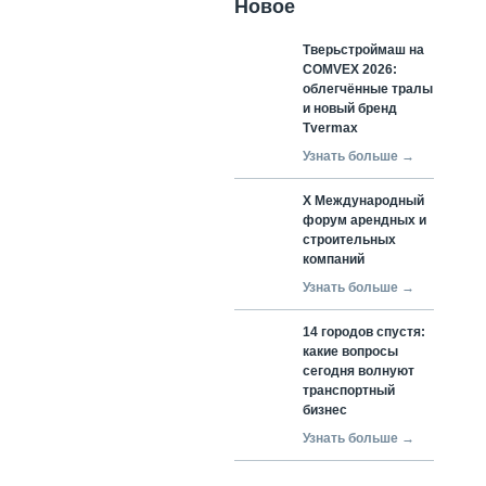
Новое
Тверьстроймаш на
COMVEX 2026:
облегчённые тралы
и новый бренд
Tvermax
Узнать больше →
X Международный
форум арендных и
строительных
компаний
Узнать больше →
14 городов спустя:
какие вопросы
сегодня волнуют
транспортный
бизнес
Узнать больше →