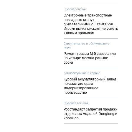
Грузоперевозки
Электронные транспортные
накладные станут
обязательными с 1 сентября.
Игроки рынка рискуют не успеть
к новым правилам
Строительство и обслуживание
дорог
Ремонт трассы М-5 завершили
на четыре месяца раньше
срока
Комплектующие и сервис
Курский аккумуляторный завод
показал дилерам
модернизированное
производство
Грузовая техника
Росстандарт запретил продажи
отдельных моделей Dongfeng и
Zoomlion