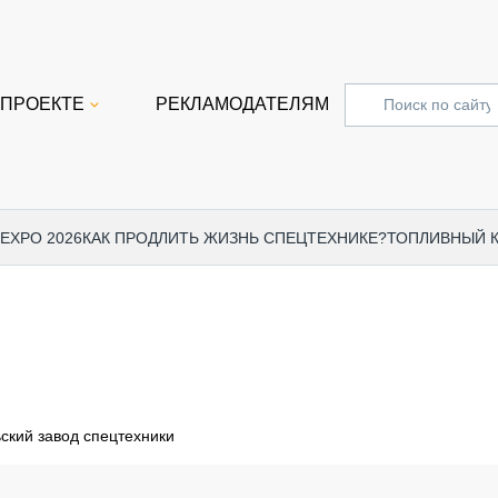
 ПРОЕКТЕ
РЕКЛАМОДАТЕЛЯМ
 EXPO 2026
КАК ПРОДЛИТЬ ЖИЗНЬ СПЕЦТЕХНИКЕ?
ТОПЛИВНЫЙ 
СПЕЦПРОЕКТЫ
СТАТЬ
EXPO CTT 2024
ДОРОЖ
EXPO CTT 2023
ГРУЗО
EXPO CTT 2022
КОММЕ
ский завод спецтехники
КОМТРАНС 2021
ПОДЪЁ
МЕРОПРИЯТИЯ
ПРИЦЕ