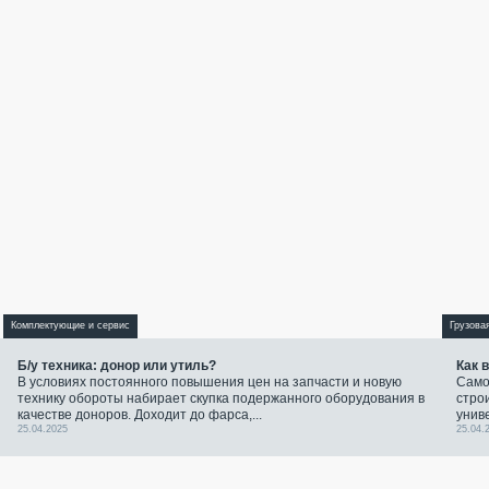
Комплектующие и сервис
Грузова
Б/у техника: донор или утиль?
Как 
В условиях постоянного повышения цен на запчасти и новую
Само
технику обороты набирает скупка подержанного оборудования в
стро
качестве доноров. Доходит до фарса,...
унив
25.04.2025
25.04.