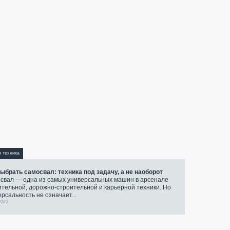
я техника
выбрать самосвал: техника под задачу, а не наоборот
свал — одна из самых универсальных машин в арсенале
ительной, дорожно-строительной и карьерной техники. Но
ерсальность не означает...
2025