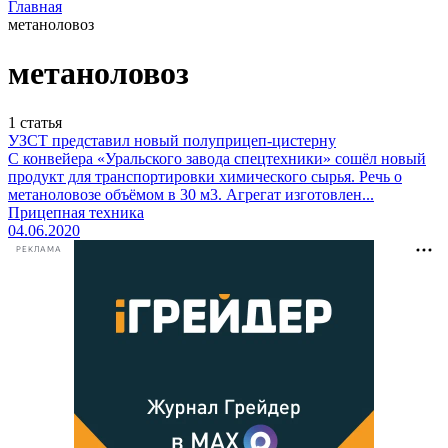
Главная
метаноловоз
метаноловоз
1
статья
УЗСТ представил новый полуприцеп-цистерну
С конвейера «Уральского завода спецтехники» сошёл новый
продукт для транспортировки химического сырья. Речь о
метаноловозе объёмом в 30 м3. Агрегат изготовлен...
Прицепная техника
04.06.2020
РЕКЛАМА