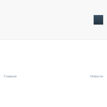
ТОПЛИВНЫЙ КРИЗИС
НОВОСТИ
CTT EXPO 2026
CTT EXPO 2025
КАК ПРОДЛИТЬ ЖИЗНЬ СПЕЦТЕХНИКЕ?
Главная
Новости
АНАЛИТИКА
ОБЗОР РЫНКА
ТЕХНИКА КРУПНЫМ ПЛАНОМ
ИСПЫТАТЕЛИ
ТЕХНОЛОГИИ
ДОРОЖНАЯ ИНДУСТРИЯ