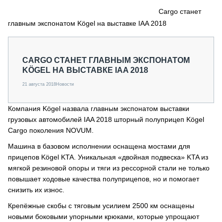
СЕРВИСМЕНЫ
Cargo станет
главным экспонатом Kögel на выставке IAA 2018
СПЕЦПРОЕКТЫ
МЕРОПРИЯТИЯ
СТАТЬИ ПО КАТЕГОРИЯМ ТЕХНИКИ
CARGO СТАНЕТ ГЛАВНЫМ ЭКСПОНАТОМ
О ПРОЕКТЕ
KÖGEL НА ВЫСТАВКЕ IAA 2018
21 августа 2018
Новости
Компания Kögel назвала главным экспонатом выставки
грузовых автомобилей IAA 2018 шторный полуприцеп Kögel
Cargo поколения NOVUM.
Машина в базовом исполнении оснащена мостами для
прицепов Kögel KTA. Уникальная «двойная подвеска» KTA из
мягкой резиновой опоры и тяги из рессорной стали не только
повышает ходовые качества полуприцепов, но и помогает
снизить их износ.
Крепёжные скобы с тяговым усилием 2500 км оснащены
новыми боковыми упорными крюками, которые упрощают