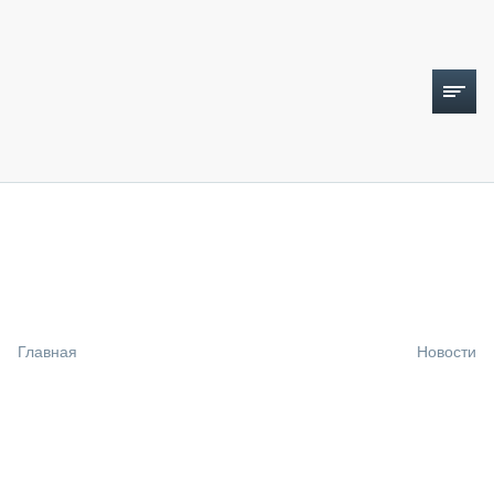
ТОПЛИВНЫЙ КРИЗИС
НОВОСТИ
CTT EXPO 2026
CTT EXPO 2025
КАК ПРОДЛИТЬ ЖИЗНЬ СПЕЦТЕХНИКЕ?
Главная
Новости
АНАЛИТИКА
ОБЗОР РЫНКА
ТЕХНИКА КРУПНЫМ ПЛАНОМ
ИСПЫТАТЕЛИ
ТЕХНОЛОГИИ
ДОРОЖНАЯ ИНДУСТРИЯ