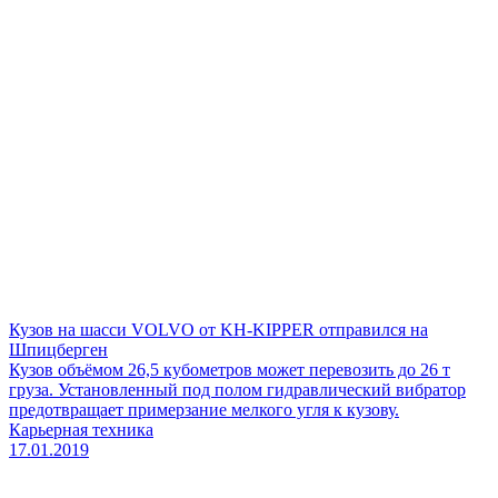
Кузов на шасси VOLVO от KH-KIPPER отправился на
Шпицберген
Кузов объёмом 26,5 кубометров может перевозить до 26 т
груза. Установленный под полом гидравлический вибратор
предотвращает примерзание мелкого угля к кузову.
Карьерная техника
17.01.2019