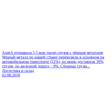
AsstrA отправила 5,5 млн тысяч грузов с чёрным металлом
Чёрный металл по нашей стране перевозили в основном на
автомобильном транспорте (51%), по морю доставили 39%
грузов, по железной дороге – 9%. Сборные грузы...
Логистика и склад
02.08.2018