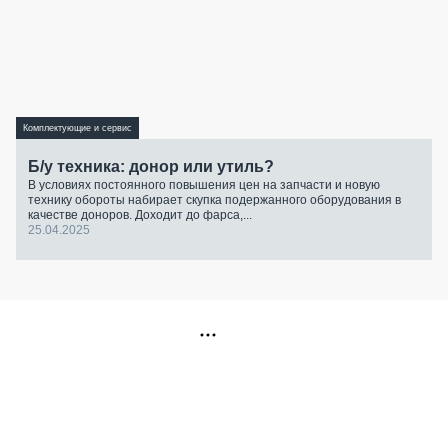
Комплектующие и сервис
Б/у техника: донор или утиль?
В условиях постоянного повышения цен на запчасти и новую
технику обороты набирает скупка подержанного оборудования в
качестве доноров. Доходит до фарса,...
25.04.2025
РЕКЛАМА