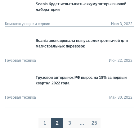
Scania будет испытывать аккумуляторы в новой
лаборатории
Комплектующие и сервис
Июл 3, 2022
Scania анонсировала выпуск электротягачей для
магистральных перевозок
Грузовая техника
Июн 22, 2022
Грузовой авторынок РФ вырос на 18% за первый
квартал 2022 года
Грузовая техника
Май 30, 2022
Пагинация
1
2
3
…
25
записей