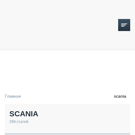
ТОПЛИВНЫЙ КРИЗИС
НОВОСТИ
CTT EXPO 2026
CTT EXPO 2025
КАК ПРОДЛИТЬ ЖИЗНЬ СПЕЦТЕХНИКЕ?
Главная
scania
АНАЛИТИКА
ОБЗОР РЫНКА
SCANIA
ТЕХНИКА КРУПНЫМ ПЛАНОМ
ИСПЫТАТЕЛИ
299
статей
ТЕХНОЛОГИИ
ДОРОЖНАЯ ИНДУСТРИЯ