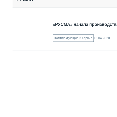
СПЕЦТЕХНИКА И ТРАНСПОРТ
ГРУЗОПЕРЕВОЗКИ
ФИНАНСЫ, ЛИЗИНГ, СТРАХОВАНИЕ
ТЕХНИКА КРУПНЫМ ПЛАНОМ
«РУСМА» начала производст
ИСПЫТАТЕЛИ
ТЕХНОЛОГИИ
15.04.2020
Комплектующие и сервис
ДОРОЖНАЯ ИНДУСТРИЯ
СЕРВИСМЕНЫ