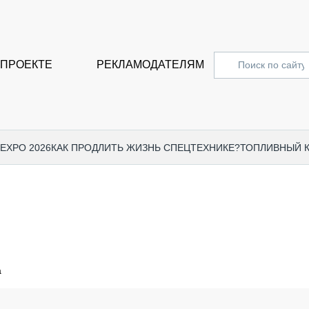
 ПРОЕКТЕ
РЕКЛАМОДАТЕЛЯМ
 EXPO 2026
КАК ПРОДЛИТЬ ЖИЗНЬ СПЕЦТЕХНИКЕ?
ТОПЛИВНЫЙ 
СПЕЦПРОЕКТЫ
СТАТЬ
EXPO CTT 2024
ДОРОЖ
EXPO CTT 2023
ГРУЗО
EXPO CTT 2022
КОММЕ
а
КОМТРАНС 2021
ПОДЪЁ
МЕРОПРИЯТИЯ
ПРИЦЕ