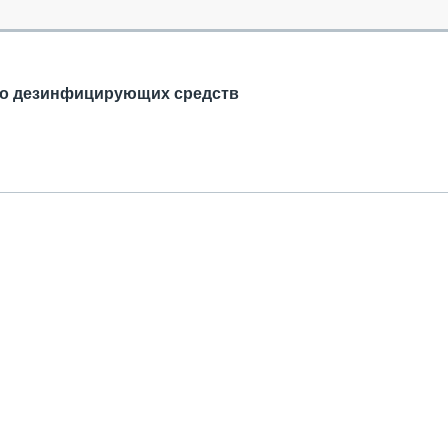
ОБЗОР ПРОШЕДШИХ МЕРОПРИЯТИЙ
КОММУ
БЛИЖАЙШИЕ МЕРОПРИЯТИЯ
ПАССА
СЕЛЬХ
ТЕХНИ
во дезинфицирующих средств
КАРЬЕ
ЛОГИС
АВТОМ
КОМПЛ