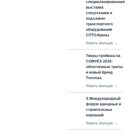
специализированная
выставка
спецтехники и
подъемно-
транспортного
оборудования
СПТО.Краны
Узнать больше →
Тверьстроймаш на
COMVEX 2026:
облегчённые тралы
и новый бренд
Tvermax
Узнать больше →
X Международный
форум арендных и
строительных
компаний
Узнать больше →