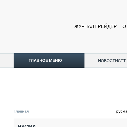
ЖУРНАЛ ГРЕЙДЕР
О
ГЛАВНОЕ МЕНЮ
НОВОСТИ
CTT
ТОПЛИВНЫЙ КРИЗИС
НОВОСТИ
CTT EXPO 2026
CTT EXPO 2025
КАК ПРОДЛИТЬ ЖИЗНЬ СПЕЦТЕХНИКЕ?
Главная
русм
АНАЛИТИКА
ОБЗОР РЫНКА
РУСМА