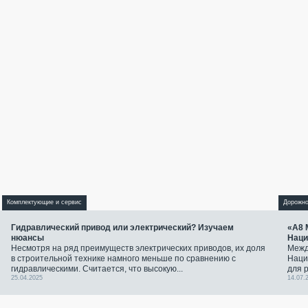
Комплектующие и сервис
Дорожно
Гидравлический привод или электрический? Изучаем
«А8 
нюансы
Наци
Несмотря на ряд преимуществ электрических приводов, их доля
Межд
в строительной технике намного меньше по сравнению с
Наци
гидравлическими. Считается, что высокую...
для 
25.04.2025
14.07.