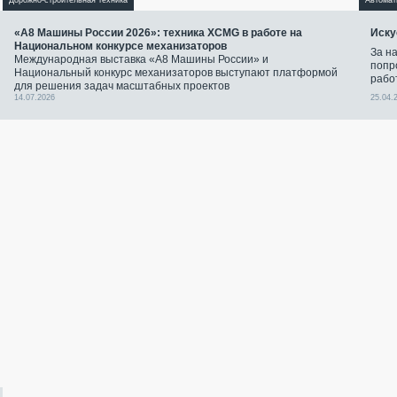
Дорожно-строительная техника
Автомат
«А8 Машины России 2026»: техника XCMG в работе на
Иску
Национальном конкурсе механизаторов
За н
Международная выставка «А8 Машины России» и
попр
Национальный конкурс механизаторов выступают платформой
рабо
для решения задач масштабных проектов
14.07.2026
25.04.