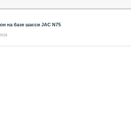
ОБЗОР ПРОШЕДШИХ МЕРОПРИЯТИЙ
КОММУ
БЛИЖАЙШИЕ МЕРОПРИЯТИЯ
ПАССА
СЕЛЬХ
н на базе шасси JAC N75
ТЕХНИ
КАРЬЕ
.2018
ЛОГИС
АВТОМ
КОМПЛ