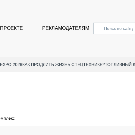
 ПРОЕКТЕ
РЕКЛАМОДАТЕЛЯМ
 EXPO 2026
КАК ПРОДЛИТЬ ЖИЗНЬ СПЕЦТЕХНИКЕ?
ТОПЛИВНЫЙ 
СПЕЦПРОЕКТЫ
СТАТЬ
EXPO CTT 2024
ДОРОЖ
EXPO CTT 2023
ГРУЗО
EXPO CTT 2022
КОММЕ
омплекс
КОМТРАНС 2021
ПОДЪЁ
МЕРОПРИЯТИЯ
ПРИЦЕ