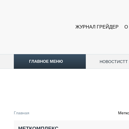
ЖУРНАЛ ГРЕЙДЕР
О
ГЛАВНОЕ МЕНЮ
НОВОСТИ
CTT
ТОПЛИВНЫЙ КРИЗИС
НОВОСТИ
CTT EXPO 2026
CTT EXPO 2025
КАК ПРОДЛИТЬ ЖИЗНЬ СПЕЦТЕХНИКЕ?
Главная
Метк
АНАЛИТИКА
ОБЗОР РЫНКА
МЕТКОМПЛЕКС