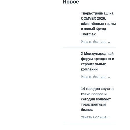
Новое
Тверьстроймаш на
COMVEX 2026:
облегчённые тралы
и новый бренд
Tvermax
Узнать больше →
X Международный
форум арендных и
строительных
компаний
Узнать больше →
14 городов спустя:
какие вопросы
сегодня волнуют
транспортный
бизнес
Узнать больше →