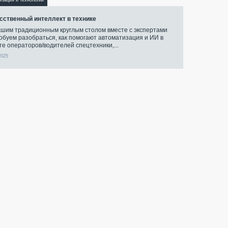
изация и технологии
сственный интеллект в технике
ашим традиционным круглым столом вместе с экспертами
обуем разобраться, как помогают автоматизация и ИИ в
те операторов/водителей спецтехники,...
2025