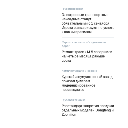
Грузоперевозки
Электронные транспортные
накладные станут
обязательными с 1 сентября.
Игроки рынка рискуют не успеть
к новым правилам
Строительство и обслуживание
дорог
Ремонт трассы М-5 завершили
на четыре месяца раньше
срока
Комплектующие и сервис
Курский аккумуляторный завод
показал дилерам
модернизированное
производство
Грузовая техника
Росстандарт запретил продажи
отдельных моделей Dongfeng и
Zoomlion