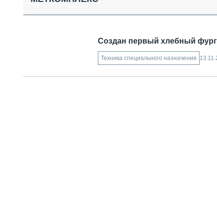
СПЕЦТЕХНИКА И ТРАНСПОРТ
ГРУЗОПЕРЕВОЗКИ
ФИНАНСЫ, ЛИЗИНГ, СТРАХОВАНИЕ
Создан первый хлебный фурго
ТЕХНИКА КРУПНЫМ ПЛАНОМ
ИСПЫТАТЕЛИ
13.11
Техника специального назначения
ТЕХНОЛОГИИ
ДОРОЖНАЯ ИНДУСТРИЯ
СЕРВИСМЕНЫ