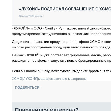
СПЕЦТЕХНИКА И ТРАНСПОРТ
«ЛУКОЙЛ» ПОДПИСАЛ СОГЛАШЕНИЕ С XCM
ГРУЗОПЕРЕВОЗКИ
ФИНАНСЫ, ЛИЗИНГ, СТРАХОВАНИЕ
18 июля 2025
Новости
ТЕХНИКА КРУПНЫМ ПЛАНОМ
ИСПЫТАТЕЛИ
«ЛУКОЙЛ» и ООО «СюйГун Ру», эксклюзивный дистрибьютор
ТЕХНОЛОГИИ
предусматривает сотрудничество в нескольких направления
ДОРОЖНАЯ ИНДУСТРИЯ
Среди них — развитие продуктового портфеля XCMG и совм
СЕРВИСМЕНЫ
широко распространена продукция этого китайского бренда
Сейчас «ЛУКОЙЛ» уже поставляет фирменные масла, рабо
расширять портфель и запускать новые брендированные пр
Если вы нашли ошибку, пожалуйста, выделите фрагмент те
XCMG
|
ЛУКОЙЛ
|
масла
|
смазочные материалы
ПОДЕЛИТЬСЯ:
Понравился материал?