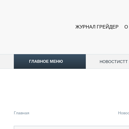
ЖУРНАЛ ГРЕЙДЕР
О
ГЛАВНОЕ МЕНЮ
НОВОСТИ
CTT
ТОПЛИВНЫЙ КРИЗИС
НОВОСТИ
CTT EXPO 2026
CTT EXPO 2025
КАК ПРОДЛИТЬ ЖИЗНЬ СПЕЦТЕХНИКЕ?
Главная
Ново
АНАЛИТИКА
ОБЗОР РЫНКА