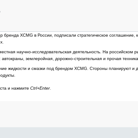
ОБЗОР ПРОШЕДШИХ МЕРОПРИЯТИЙ
КОММУ
БЛИЖАЙШИЕ МЕРОПРИЯТИЯ
ПАССА
G
СЕЛЬХ
ТЕХНИ
 бренда XCMG в России, подписали стратегическое соглашение, 
КАРЬЕ
х.
ЛОГИС
естная научно-исследовательская деятельность. На российском р
АВТОМ
: автокраны, землеройная, дорожно-строительная и прочая техника
КОМПЛ
чие жидкости и смазки под брендом XCMG. Стороны планируют и 
одукты.
кста и нажмите
Ctrl+Enter
.