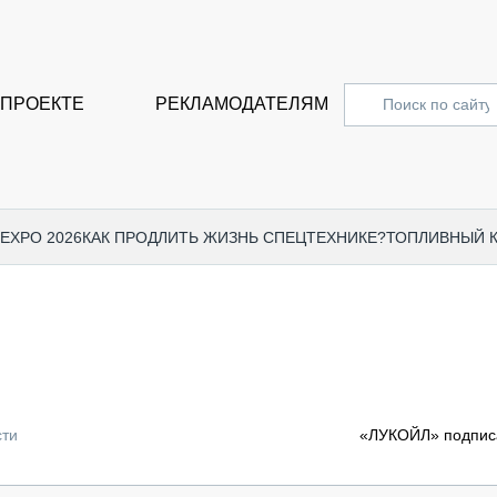
 ПРОЕКТЕ
РЕКЛАМОДАТЕЛЯМ
 EXPO 2026
КАК ПРОДЛИТЬ ЖИЗНЬ СПЕЦТЕХНИКЕ?
ТОПЛИВНЫЙ 
СПЕЦПРОЕКТЫ
СТАТЬ
EXPO CTT 2024
ДОРОЖ
EXPO CTT 2023
ГРУЗО
EXPO CTT 2022
КОММЕ
сти
«ЛУКОЙЛ» подпис
КОМТРАНС 2021
ПОДЪЁ
МЕРОПРИЯТИЯ
ПРИЦЕ