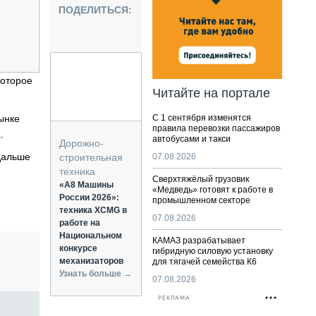
НАЛЬНАЯ ТЕХНИКА
ПОДЕЛИТЬСЯ:
ЖИРСКИЙ ТРАНСПОРТ
ОЗТЕХНИКА
КА СПЕЦИАЛЬНОГО НАЗНАЧЕНИЯ
которое
РНАЯ ТЕХНИКА
Читайте на портале
ТИКА И СКЛАД
ынке
С 1 сентября изменятся
АТИЗАЦИЯ И ТЕХНОЛОГИИ
правила перевозки пассажиров
.
автобусами и такси
ЕКТУЮЩИЕ И СЕРВИС
Дорожно-
дальше
строительная
07.08.2026
техника
Сверхтяжёлый грузовик
«А8 Машины
«Медведь» готовят к работе в
России 2026»:
промышленном секторе
техника XCMG в
07.08.2026
работе на
Национальном
КАМАЗ разрабатывает
конкурсе
гибридную силовую установку
механизаторов
для тягачей семейства К6
Узнать больше →
07.08.2026
РЕКЛАМА