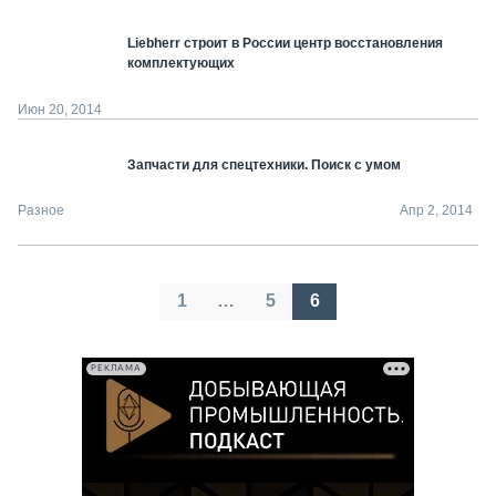
Liebherr строит в России центр восстановления
комплектующих
Июн 20, 2014
Запчасти для спецтехники. Поиск с умом
Разное
Апр 2, 2014
Пагинация
1
…
5
6
записей
РЕКЛАМА