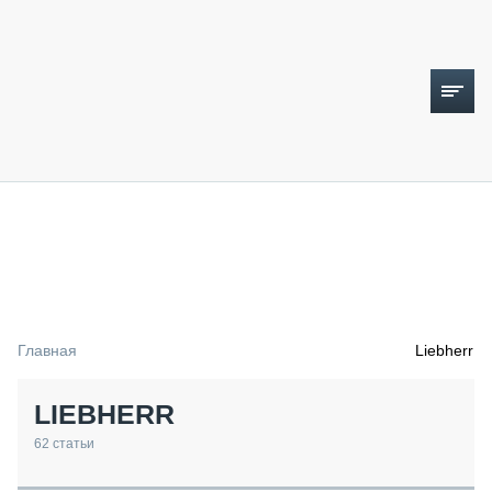
ТОПЛИВНЫЙ КРИЗИС
НОВОСТИ
CTT EXPO 2026
CTT EXPO 2025
КАК ПРОДЛИТЬ ЖИЗНЬ СПЕЦТЕХНИКЕ?
Главная
Liebherr
АНАЛИТИКА
ОБЗОР РЫНКА
LIEBHERR
ТЕХНИКА КРУПНЫМ ПЛАНОМ
ИСПЫТАТЕЛИ
62
статьи
ТЕХНОЛОГИИ
ДОРОЖНАЯ ИНДУСТРИЯ