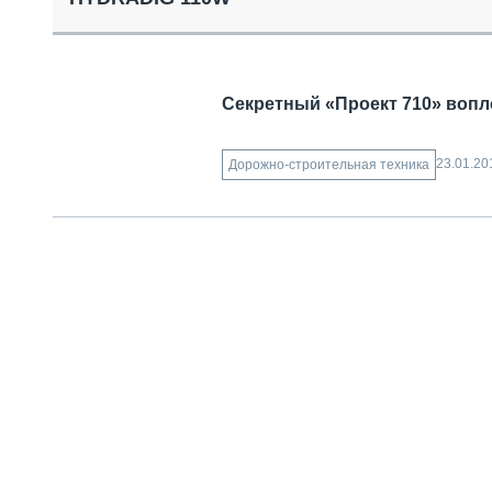
СПЕЦТЕХНИКА И ТРАНСПОРТ
ГРУЗОПЕРЕВОЗКИ
ФИНАНСЫ, ЛИЗИНГ, СТРАХОВАНИЕ
ТЕХНИКА КРУПНЫМ ПЛАНОМ
Секретный «Проект 710» вопл
ИСПЫТАТЕЛИ
ТЕХНОЛОГИИ
ДОРОЖНАЯ ИНДУСТРИЯ
23.01.20
Дорожно-строительная техника
СЕРВИСМЕНЫ