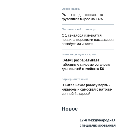
Обзор рынка
Рынок среднетоннажных
грузовиков вырос на 14%
Пассажирский транспорт
С 1 сентября изменятся
правила перевозки пассажиров
автобусами и такси
Комплектующие и сервис
КАМАЗ разрабатывает
гибридную силовую установку
для тягачей семейства К6
Карьерная техника
В Китае начал работу первый
карьерный самосвал с натрий-
ионной батареей
Новое
17-я международная
специализированная