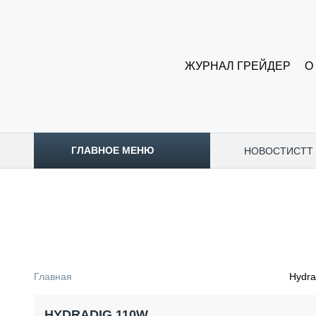
ЖУРНАЛ ГРЕЙДЕР
О
ГЛАВНОЕ МЕНЮ
НОВОСТИ
CTT
ТОПЛИВНЫЙ КРИЗИС
НОВОСТИ
CTT EXPO 2026
CTT EXPO 2025
КАК ПРОДЛИТЬ ЖИЗНЬ СПЕЦТЕХНИКЕ?
Главная
Hydra
АНАЛИТИКА
ОБЗОР РЫНКА
HYDRADIG 110W