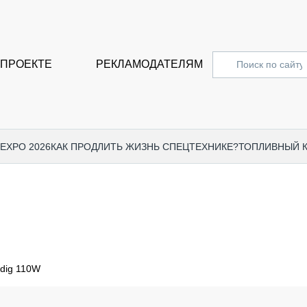
 ПРОЕКТЕ
РЕКЛАМОДАТЕЛЯМ
 EXPO 2026
КАК ПРОДЛИТЬ ЖИЗНЬ СПЕЦТЕХНИКЕ?
ТОПЛИВНЫЙ 
СПЕЦПРОЕКТЫ
СТАТЬ
EXPO CTT 2024
ДОРОЖ
EXPO CTT 2023
ГРУЗО
EXPO CTT 2022
КОММЕ
dig 110W
КОМТРАНС 2021
ПОДЪЁ
МЕРОПРИЯТИЯ
ПРИЦЕ