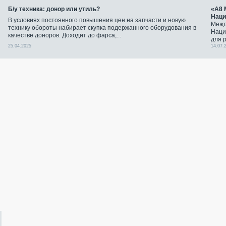
Б/у техника: донор или утиль?
«А8 
Наци
В условиях постоянного повышения цен на запчасти и новую
Межд
технику обороты набирает скупка подержанного оборудования в
Наци
качестве доноров. Доходит до фарса,...
для 
25.04.2025
14.07.