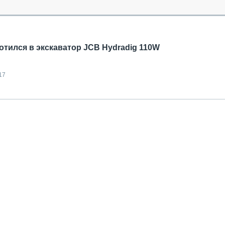
ОБЗОР ПРОШЕДШИХ МЕРОПРИЯТИЙ
КОММУ
БЛИЖАЙШИЕ МЕРОПРИЯТИЯ
ПАССА
СЕЛЬХ
ТЕХНИ
отился в экскаватор JCB Hydradig 110W
КАРЬЕ
ЛОГИС
17
АВТОМ
КОМПЛ