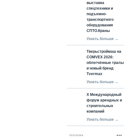
выставка
спецтехники и
подъемно-
транспортного
оборудования
СПТО.Краны
Узнать больше →
Тверьстроймаш на
COMVEX 2026:
облегчённые тралы
и новый бренд
Tvermax
Узнать больше →
X Международный
форум арендных и
строительных
компаний
Узнать больше →
РЕКЛАМА