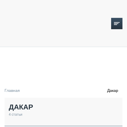
ТОПЛИВНЫЙ КРИЗИС
НОВОСТИ
CTT EXPO 2026
CTT EXPO 2025
КАК ПРОДЛИТЬ ЖИЗНЬ СПЕЦТЕХНИКЕ?
Главная
Дакар
АНАЛИТИКА
ОБЗОР РЫНКА
ДАКАР
ТЕХНИКА КРУПНЫМ ПЛАНОМ
ИСПЫТАТЕЛИ
4
статьи
ТЕХНОЛОГИИ
ДОРОЖНАЯ ИНДУСТРИЯ