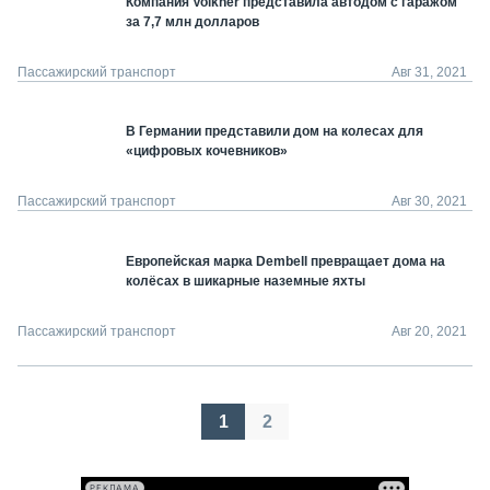
Компания Volkner представила автодом с гаражом
за 7,7 млн долларов
Пассажирский транспорт
Авг 31, 2021
В Германии представили дом на колесах для
«цифровых кочевников»
Пассажирский транспорт
Авг 30, 2021
Европейская марка Dembell превращает дома на
колёсах в шикарные наземные яхты
Пассажирский транспорт
Авг 20, 2021
Пагинация
1
2
записей
РЕКЛАМА