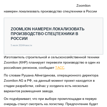
СЕРВИСМЕНЫ
Zoomlion
намерен локализовать производство спецтехники в России
СПЕЦПРОЕКТЫ
МЕРОПРИЯТИЯ
СТАТЬИ ПО КАТЕГОРИЯМ ТЕХНИКИ
ZOOMLION НАМЕРЕН ЛОКАЛИЗОВАТЬ
О ПРОЕКТЕ
ПРОИЗВОДСТВО СПЕЦТЕХНИКИ В
РОССИИ
5 июля 2024
Новости
Изготовитель строительной и сельскохозяйственной техники
Zoomlion (КНР) планирует перевезти производство в один из
российских регионов, сообщает
ТАСС
.
По словам Рушана Айнетдинова, операционного директора
Zoomlion AG в РФ, на данный момент проект находится в
стадии разработки, сейчас у холдинга есть несколько
вариантов размещения завода.
Он подчёркивает, что при выборе промплощадки в первую
очередь станут смотреть на логистику. Предпочтение будет