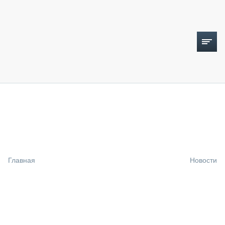
ТОПЛИВНЫЙ КРИЗИС
НОВОСТИ
CTT EXPO 2026
CTT EXPO 2025
КАК ПРОДЛИТЬ ЖИЗНЬ СПЕЦТЕХНИКЕ?
Главная
Новости
АНАЛИТИКА
ОБЗОР РЫНКА
ТЕХНИКА КРУПНЫМ ПЛАНОМ
ИСПЫТАТЕЛИ
ТЕХНОЛОГИИ
ДОРОЖНАЯ ИНДУСТРИЯ