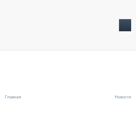
ТОПЛИВНЫЙ КРИЗИС
НОВОСТИ
CTT EXPO 2026
CTT EXPO 2025
КАК ПРОДЛИТЬ ЖИЗНЬ СПЕЦТЕХНИКЕ?
Главная
Новости
АНАЛИТИКА
ОБЗОР РЫНКА
ТЕХНИКА КРУПНЫМ ПЛАНОМ
ИСПЫТАТЕЛИ
ТЕХНОЛОГИИ
ДОРОЖНАЯ ИНДУСТРИЯ