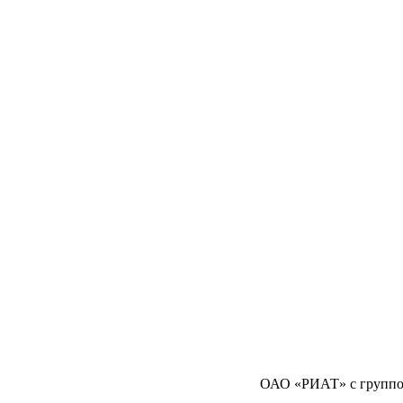
ОАО «РИАТ» с группо