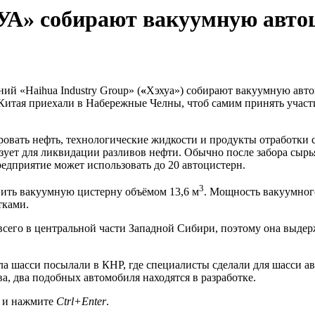
УА» собирают вакуумную авто
й «Haihua Industry Group» (
«
Хэхуа») собирают вакуумную авто
тая приехали в Набережные Челны, чтоб самим принять участи
ровать нефть, технологические жидкости и продукты отработки 
зует для ликвидации разливов нефти. Обычно после забора сыр
редприятие может использовать до 20 автоцистерн.
3
ить вакуумную цистерну объёмом 13,6 м
. Мощность вакуумного
тками.
всего в центральной части Западной Сибири, поэтому она выдер
ла шасси посылали в КНР, где специалисты сделали для шасси ав
ва, два подобных автомобиля находятся в разработке.
а и нажмите
Ctrl+Enter
.