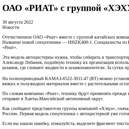
ОАО «РИАТ» с группой «ХЭХ
30 августа 2022
Новости
Отечественное ОАО «Риат» вместе с группой китайских компани
Название новой спецтехники — HHZK400-1. Специалисты из Ки
«Риат».
Эта модель автоцистерны нужна, чтобы собирать и транспорти
Александр Лобаник, подобную технику их организация исполь
шламов, где сливают жидкости в шламонакопители. За сутки п
На полноприводный КАМАЗ-6522-3011-47 (RT) можно установ
вязких и полужидких материалов вместе с растительными оста
По словам компании «Риат», технику будут применять прежде 
отправят в Ханты-Мансийский автономный округ.
Как сообщают представители группы компаний
«
Хэхуа», снача
Россию. Первая модель спецтехники с автоцистерной уже гото
Если вы нашли ошибку, пожалуйста, выделите фрагмент текст