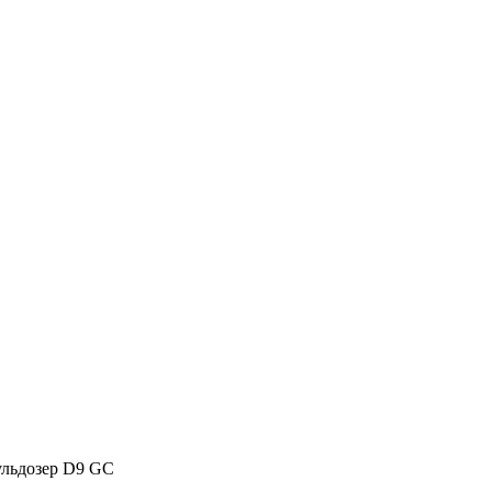
ульдозер D9 GC