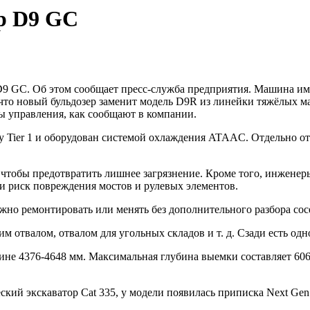
р D9 GC
D9 GC. Об этом сообщает пресс-служба предприятия. Машина име
, что новый бульдозер заменит модель D9R из линейки тяжёлых 
ы управления, как сообщают в компании.
арту Tier 1 и оборудован системой охлаждения ATAAC. Отдельно
чтобы предотвратить лишнее загрязнение. Кроме того, инженеры
ли риск повреждения мостов и рулевых элементов.
жно ремонтировать или менять без дополнительного разбора со
 отвалом, отвалом для угольных складов и т. д. Сзади есть од
ирине 4376-4648 мм. Максимальная глубина выемки составляет 6
кий экскаватор Cat 335, у модели появилась приписка Next Gen